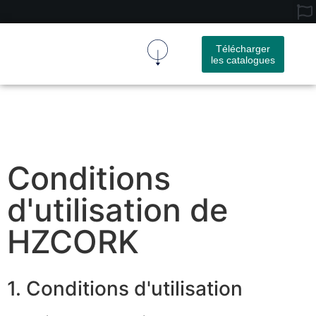
Télécharger
les catalogues
Tissu De Liège
Produit En Liège
À Propos De Nous
Nous Contacter
Conditions
d'utilisation de
HZCORK
1. Conditions d'utilisation