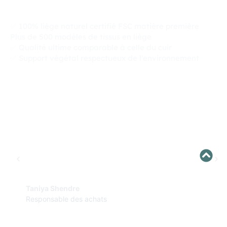
✅ 100% liège naturel certifié FSC matière première
Plus de 500 modèles de tissus en liège
✅ Qualité ultime comparable à celle du cuir
✅ Support végétal respectueux de l'environnement
Nous avons choisi HZCORK non seulement pour
coopérer sur quelques produits simples, mais
aussi pour devenir un fournisseur professionnel
à long terme. Grâce à cette coopération, le
contrôle efficace de la qualité des produits, des
délais et des coûts par HZCORK nous a laissé
une bonne impression de professionnalisme, de
rentabilité et d'efficacité.
Taniya Shendre
Responsable des achats