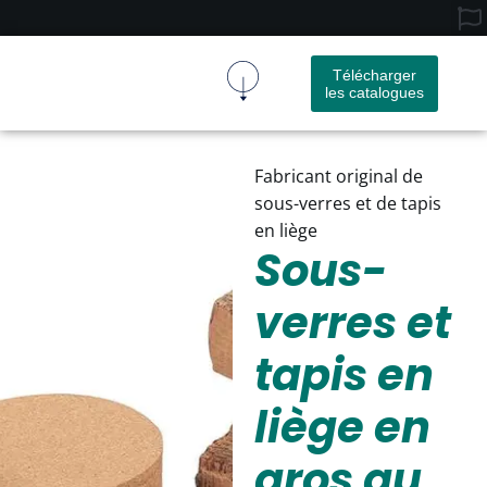
Télécharger
les catalogues
Tissu De Liège
Produit En Liège
À Propos De Nous
Nous Contacter
Fabricant original de
sous-verres et de tapis
en liège
Sous-
verres et
tapis en
liège en
gros au