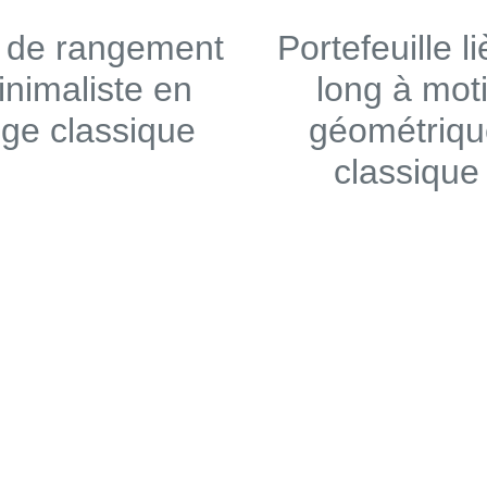
 de rangement
Portefeuille l
inimaliste en
long à moti
ège classique
géométriqu
classique