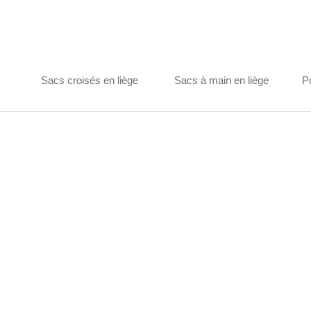
Sacs croisés en liège
Sacs à main en liège
P
(27)
(29)