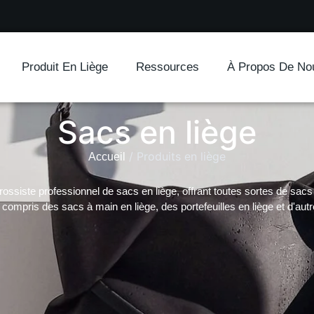
Produit En Liège
Ressources
À Propos De No
Sacs en liège
/ Produits en liège
Accueil
siste professionnel de sacs en liège, offrant toutes sortes de sacs 
 compris des sacs à main en liège, des portefeuilles en liège et d'autr