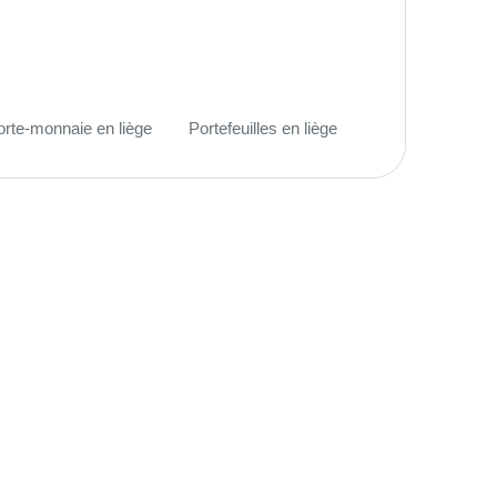
orte-monnaie en liège
Portefeuilles en liège
(28)
(14)