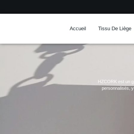
Accueil
Tissu De Liège
HZCORK est un gros
personnalisés, y