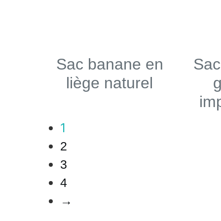
Sac banane en
Sac
liège naturel
imp
1
2
3
4
→