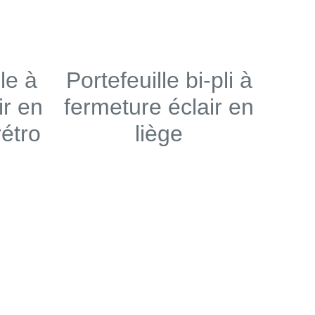
le à
Portefeuille bi-pli à
ir en
fermeture éclair en
rétro
liège