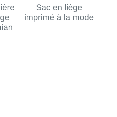
ière
Sac en liège
ège
imprimé à la mode
ian