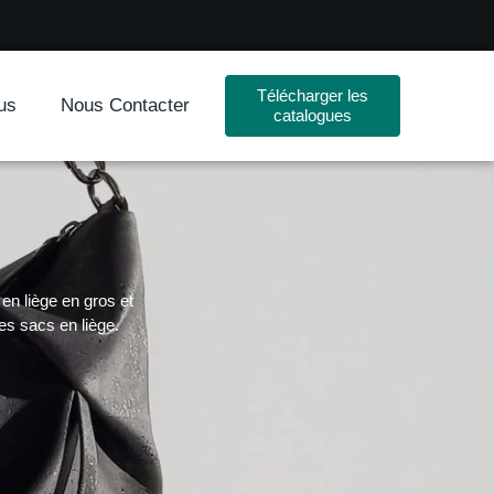
Télécharger les
us
Nous Contacter
catalogues
en liège en gros et
es sacs en liège.