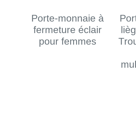
Porte-monnaie à
Por
fermeture éclair
liè
pour femmes
Tro
mul