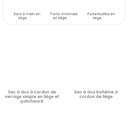
Sacs à main en
Porte-monnaie
Portefeuilles en
liège
(29)
en liège
(14)
liège
(28)
Sac à dos à cordon de
Sac à dos bohème à
serrage simple en liège et
cordon de liège
patchwork