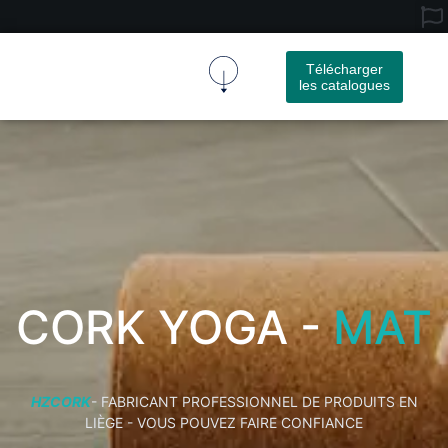
Télécharger
les catalogues
Tissu De Liège
Produit En Liège
À Propos De Nous
Nous Contacter
CORK YOGA -
MAT
HZCORK
- FABRICANT PROFESSIONNEL DE PRODUITS EN
LIÈGE - VOUS POUVEZ FAIRE CONFIANCE