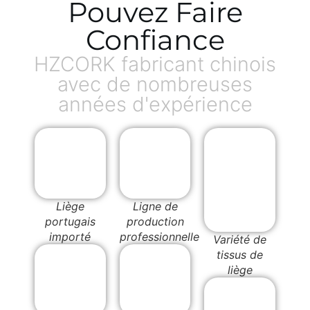
Pouvez Faire
Confiance
HZCORK fabricant chinois
avec de nombreuses
années d'expérience
Liège
Ligne de
portugais
production
importé
professionnelle
Variété de
tissus de
liège