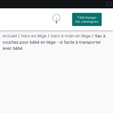
Télécharger
les catalogues
Tissu De Liège
Produit En Liège
À Propos De Nous
Nous Contacter
Accueil
Sacs en liège
Sacs à main en liège
/
/
/ Sac à
couches pour bébé en liège - si facile à transporter
avec bébé