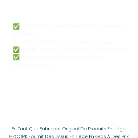
et sûre.
✅ 100% liège naturel certifié FSC matière
première
Plus de 500 modèles de tissus en liège
✅ Qualité ultime comparable à celle du cuir
✅ Support végétal respectueux de
l'environnement
En Tant Que Fabricant Original De Produits En Liège,
HZCORK Fournit Des Tissus En Liège En Gros À Des Prix