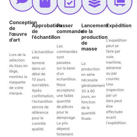
Conception
Approbation
Passer
Lancement
Expédition
de
de
commande
de la
l'œuvre
l'échantillon
production
d'art
L'expédition
de
peut se
Les
masse
faire par
commandes
L'échantillon
Lors de la
voie
sont
sera
sélection
maritime,
passées
terminé
La
du tissu en
aérienne
sur la base
dans un
production
liège,
ou par
d'un
délai de
en série
montrez la
courrier.
échantillon.
10 jours
nécessite
maquette
Une
Nous
ouvrables.
généralement
de votre
inspection
acceptons
Après
30 à 60
marque.
par un
une faible
confirmation,
jours, en
tiers peut
quantité
l'échantillon
fonction
être
de pièces
servira de
de la
effectuée
pour le
référence
quantité
avant
démarrage.
pour le
finale.
l'expédition.
Le prix
contrôle
dépend
qualité.
fortement