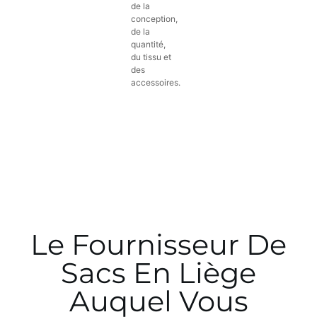
de la
conception,
de la
quantité,
du tissu et
des
accessoires.
Le Fournisseur De
Sacs En Liège
Auquel Vous