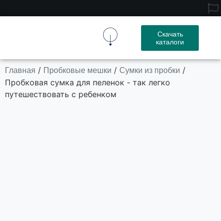
Скачать
каталоги
Пробковая Ткань
Пробковое Изделие
Свяжитесь С Нами
Главная
Пробковые мешки
Сумки из пробки
/
/
/
Пробковая сумка для пеленок - так легко
путешествовать с ребенком