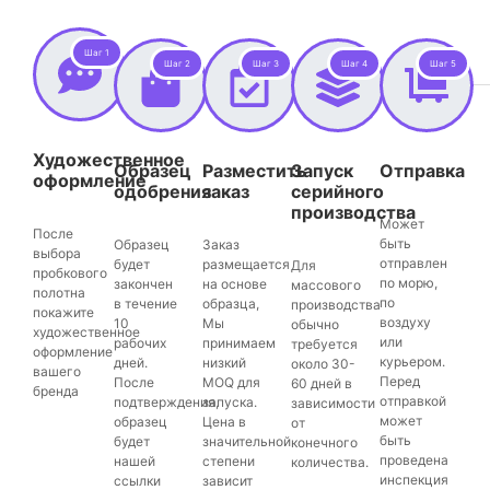
Шаг 1
Шаг 2
Шаг 3
Шаг 4
Шаг 5
Художественное
Образец
Разместить
Запуск
Отправка
оформление
одобрения
заказ
серийного
производства
Может
После
быть
Образец
Заказ
выбора
отправлен
будет
размещается
Для
пробкового
по морю,
закончен
на основе
массового
полотна
по
в течение
образца,
производства
покажите
воздуху
10
Мы
обычно
художественное
или
рабочих
принимаем
требуется
оформление
курьером.
дней.
низкий
около 30-
вашего
Перед
После
MOQ для
60 дней в
бренда
отправкой
подтверждения,
запуска.
зависимости
может
образец
Цена в
от
быть
будет
значительной
конечного
проведена
нашей
степени
количества.
инспекция
ссылки
зависит