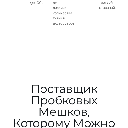
третьей
для QC.
от
стороной.
дизайна,
количества,
ткани и
аксессуаров.
Поставщик
Пробковых
Мешков,
Которому Можно