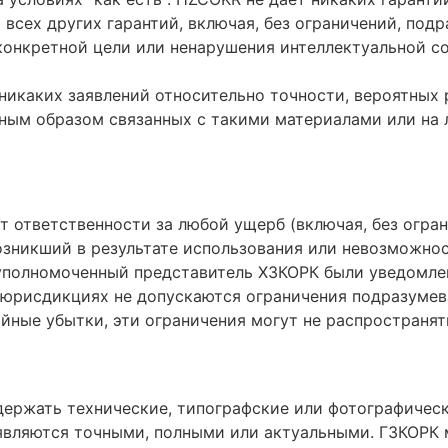
всех других гарантий, включая, без ограничений, под
конкретной цели или ненарушения интеллектуальной с
 никаких заявлений относительно точности, вероятных
ным образом связанных с такими материалами или на 
т ответственности за любой ущерб (включая, без огра
возникший в результате использования или невозможно
 уполномоченный представитель ХЗКОРК были уведомле
 юрисдикциях не допускаются ограничения подразумев
йные убытки, эти ограничения могут не распространять
держать технические, типографские или фотографичес
е являются точными, полными или актуальными. ГЗКОРК