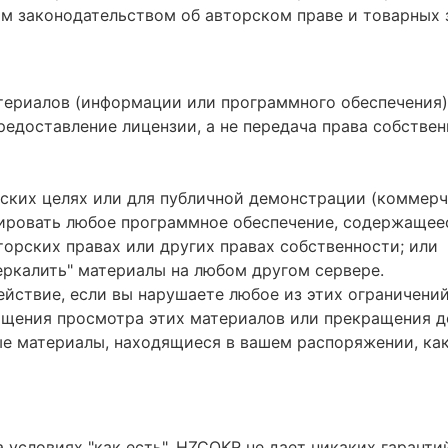
 законодательством об авторском праве и товарных з
териалов (информации или программного обеспечения)
редоставление лицензии, а не передача права собствен
ских целях или для публичной демонстрации (коммерч
ировать любое программное обеспечение, содержащеес
торских правах или других правах собственности; или
еркалить" материалы на любом другом сервере.
ействие, если вы нарушаете любое из этих ограничени
ащения просмотра этих материалов или прекращения 
е материалы, находящиеся в вашем распоряжении, как 
условиях "как есть". HZCOKR не дает никаких гаранти