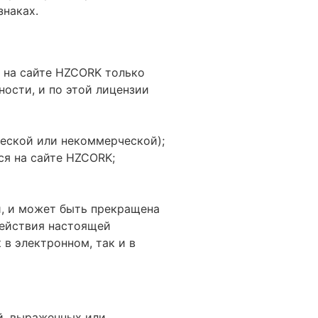
наках.
 на сайте HZCORK только
ности, и по этой лицензии
еской или некоммерческой);
я на сайте HZCORK;
й, и может быть прекращена
действия настоящей
в электронном, так и в
й, выраженных или