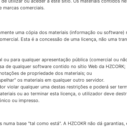
e utilizar ou aceder a este sítio. Os materiais contidos ne
 e marcas comerciais.
amente uma cópia dos materiais (informação ou software)
omercial. Esta é a concessão de uma licença, não uma trans
ial ou para qualquer apresentação pública (comercial ou nã
rsa de qualquer software contido no sítio Web da HZCORK;
 notações de propriedade dos materiais; ou
spelhar" os materiais em qualquer outro servidor.
ador violar qualquer uma destas restrições e poderá ser t
teriais ou ao terminar esta licença, o utilizador deve destr
ónico ou impresso.
 numa base "tal como está". A HZCOKR não dá garantias, e