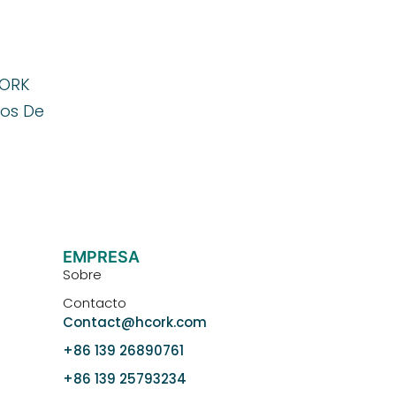
CORK
tos De
EMPRESA
Sobre
Contacto
Contact@hcork.com
+86 139 26890761
+86 139 25793234