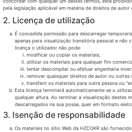
concordar com qualquer um destes termos, está proibido d
pela legislação aplicável em matéria de direitos de autor
2. Licença de utilização
É concedida permissão para descarregar temporari
apenas para visualização transitória pessoal e não c
licença o utilizador não pode:
modificar ou copiar os materiais;
utilizar os materiais para qualquer fim comerc
tentar descompilar ou efetuar engenharia inve
remover quaisquer direitos de autor ou outras
transferir os materiais para outra pessoa ou "e
Esta licença terminará automaticamente se o utiliz
qualquer altura. Ao terminar a visualização destes ma
descarregados na sua posse, quer em formato eletr
3. Isenção de responsabilidade
Os materiais no sítio Web da HZCOKR são fornecidos