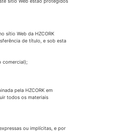
ste sítio Web estão protegidos
 no sítio Web da HZCORK
ferência de título, e sob esta
o comercial);
erminada pela HZCORK em
uir todos os materiais
xpressas ou implícitas, e por