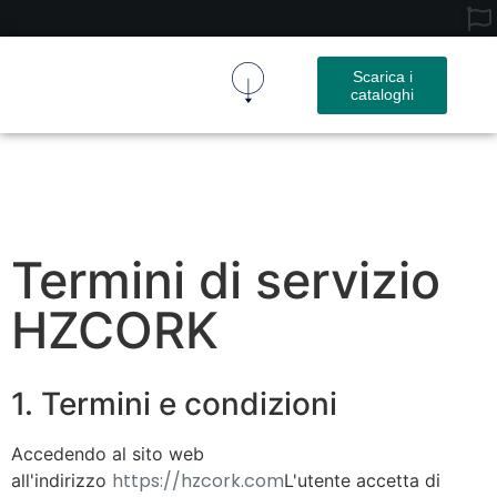
Scarica i
cataloghi
Tessuto Di Sughero
Prodotto In Sughero
Chi Siamo
Termini di servizio
HZCORK
1. Termini e condizioni
Accedendo al sito web
https://hzcork.com
all'indirizzo
L'utente accetta di