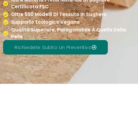
Certificata FSC
Oltre 500 Modelli Di Tessuto In Sughero
Supporto Ecologico Vegano
Qualità Superiore, Paragonabile A Quella Della
Pelle
Richiedete Subito Un Preventivo