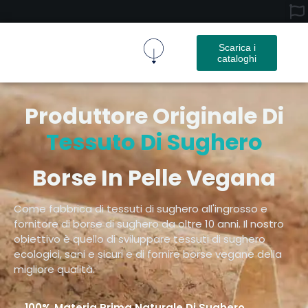
Scarica i
cataloghi
Tessuto Di Sughero
Prodotto In Sughero
Chi Siamo
Produttore Originale Di
Tessuto Di Sughero
Borse In Pelle Vegana
Come fabbrica di tessuti di sughero all'ingrosso e
fornitore di borse di sughero da oltre 10 anni. Il nostro
obiettivo è quello di sviluppare tessuti di sughero
ecologici, sani e sicuri e di fornire borse vegane della
migliore qualità.
100% Materia Prima Naturale Di Sughero