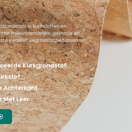
oothandelaar in kurkstoffen en
aar milieuvriendelijke, gezonde en
ste kwaliteit veganistische tassen te
ficeerde Kurkgrondstof
urkstof
ke Achterkant
r Met Leer