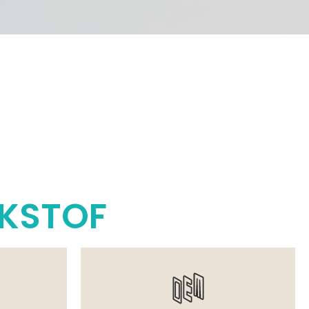
RKSTOF
telling.
Vormgeven, Wij Kunnen Je Helpen.
taalbaar