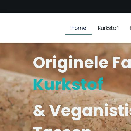
Home
Kurkstof
Originele F
Kurkstof
& Veganisti