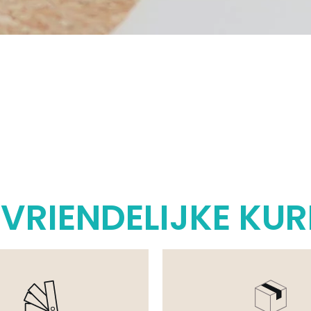
UVRIENDELIJKE KU
Te Maken Voor Je Proefbes
Verzendkosten.
Om Het Gemakkelijk En Be