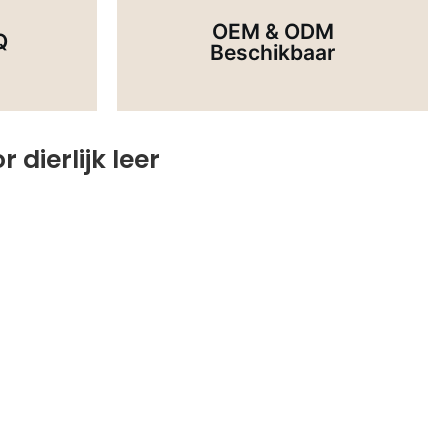
Het Op Een Andere Manier Wilt
n Ernaar
Kurkproduct Wilt Laten Graveren Of
OEM & ODM
er Als
Q
Of Je Nu Je Logo In Het
Beschikbaar
veelheden
 dierlijk leer