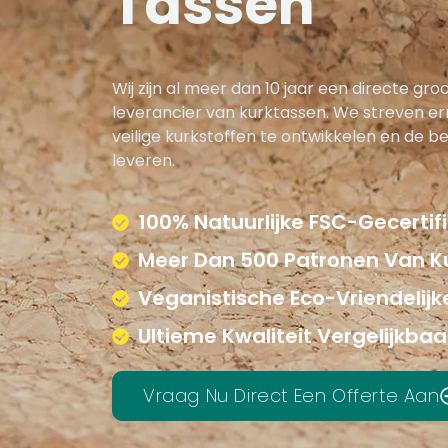
Tassen
Wij zijn al meer dan 10 jaar een directe gr
leverancier van kurktassen. We streven ern
veilige kurkstoffen te ontwikkelen en de be
leveren.
100% Natuurlijke FSC-Gecerti
Meer Dan 500 Patronen Van K
Veganistische Eco-Vriendelij
Ultieme Kwaliteit Vergelijkbaa
Vraag Nu Direct Een Offerte Aan