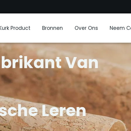
Kurk Product
Bronnen
Over Ons
Neem Co
abrikant Van
sche Leren