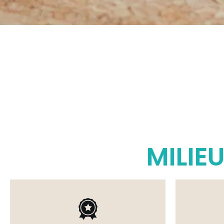
MILIE
Betrouwbare Kurkleren Stoffen.
Van Kwalitatief Hoogwaardige En