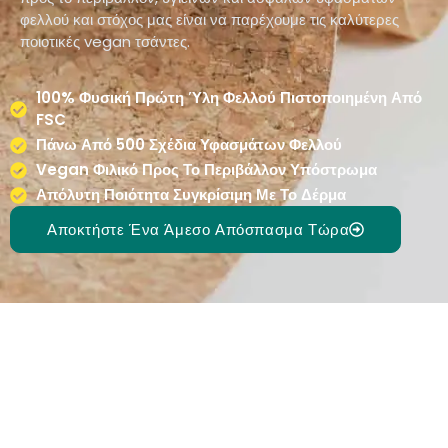
φελλού και στόχος μας είναι να παρέχουμε τις καλύτερες
ποιοτικές vegan τσάντες.
100% Φυσική Πρώτη Ύλη Φελλού Πιστοποιημένη Από
FSC
Πάνω Από 500 Σχέδια Υφασμάτων Φελλού
Vegan Φιλικό Προς Το Περιβάλλον Υπόστρωμα
Απόλυτη Ποιότητα Συγκρίσιμη Με Το Δέρμα
Αποκτήστε Ένα Άμεσο Απόσπασμα Τώρα