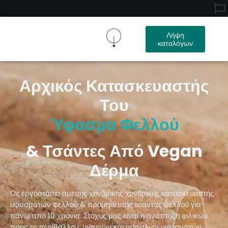
Λήψη
καταλόγων
Ύφασμα Φελλού
Προϊόν Φελλού
Σχετικά Με Εμάς
Επικοινωνήστε Μαζί Μας
Αρχικός Κατασκευαστής
Του
Ύφασμα Φελλού
& Τσάντες Από Vegan
Δέρμα
Ως εργοστάσιο άμεσης χονδρικής χονδρικής κατασκευαστής
υφασμάτων φελλού & προμηθευτής τσάντας φελλού για
πάνω από 10 χρόνια. Στόχος μας είναι η ανάπτυξη φιλικών
προς το περιβάλλον, υγιεινών και ασφαλών υφασμάτων