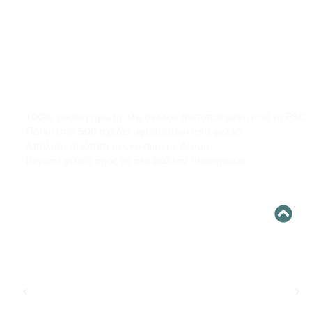
Εμπειρογνώμονες χονδρικής
πώλησης προϊόντων φελλού
που είναι εδώ για εσάς
✅ 100% φυσική πρώτη ύλη φελλού πιστοποιημένη από το FSC
✅ Πάνω από 500 σχέδια υφασμάτων από φελλό
✅ Απόλυτη ποιότητα συγκρίσιμη με δέρμα
✅ Βέγκαν φιλικό προς το περιβάλλον υπόστρωμα
Επιλέγουμε την HZCORK όχι μόνο για μερικές απλές
συνεργασίες προϊόντων, αλλά και για έναν
μακροπρόθεσμο επαγγελματία προμηθευτή. Μέσω
της συνεργασίας, ο αποτελεσματικός έλεγχος της
HZCORK όσον αφορά την ποιότητα των προϊόντων,
το χρονοδιάγραμμα και το κόστος μάς άφησε καλή
εντύπωση για τον επαγγελματισμό, την
αποδοτικότητα και την αποτελεσματικότητα.