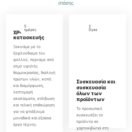
στάσης
5
2
ημέρες
Dyas
χρόνος
κατασκευής
Ξεκινάμε με το
ξεφλούδισμα του
φελλού, περνάμε από
ατμό υψηλής
θερμοκρασίας, διαλογή
πρώτων υλών, κοπή
Συσκευασία και
και διαμόρφωση,
συσκευασία
λεπτομερή
όλων των
σκαλίσματα, στίλβωση
προϊόντων
και τελική επιθεώρηση
Το προσωπικό
για να φτιάξουμε
συσκευάζει τα
μοναδικά και εξαίσια
προϊόντα σε
έργα τέχνης.
χαρτοκιβώτια στη