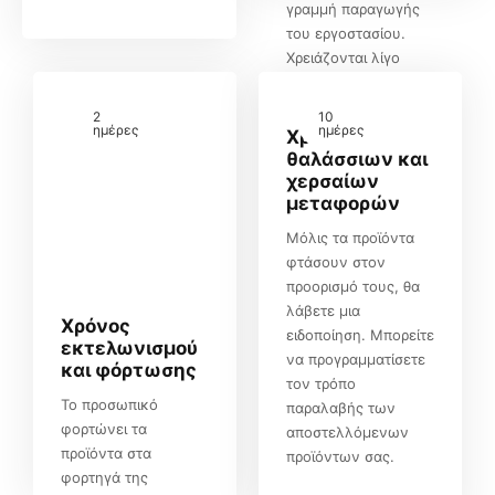
γραμμή παραγωγής
του εργοστασίου.
Χρειάζονται λίγο
χρόνο επειδή είναι μια
εύκολη εργασία.
2
10
ημέρες
ημέρες
Χρόνος
θαλάσσιων και
χερσαίων
μεταφορών
Μόλις τα προϊόντα
φτάσουν στον
προορισμό τους, θα
λάβετε μια
Χρόνος
ειδοποίηση. Μπορείτε
εκτελωνισμού
να προγραμματίσετε
και φόρτωσης
τον τρόπο
Το προσωπικό
παραλαβής των
φορτώνει τα
αποστελλόμενων
προϊόντα στα
προϊόντων σας.
φορτηγά της