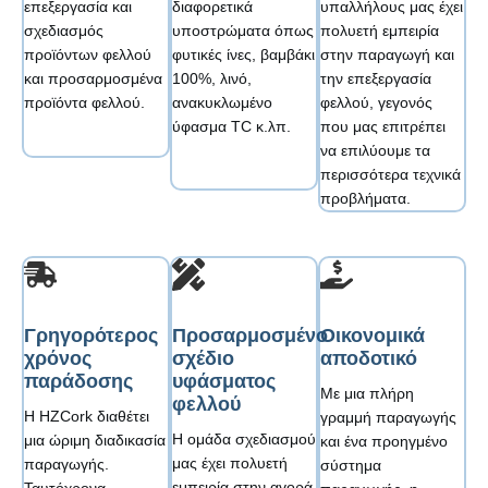
επεξεργασία και
διαφορετικά
υπαλλήλους μας έχει
σχεδιασμός
υποστρώματα όπως
πολυετή εμπειρία
προϊόντων φελλού
φυτικές ίνες, βαμβάκι
στην παραγωγή και
και προσαρμοσμένα
100%, λινό,
την επεξεργασία
προϊόντα φελλού.
ανακυκλωμένο
φελλού, γεγονός
ύφασμα TC κ.λπ.
που μας επιτρέπει
να επιλύουμε τα
περισσότερα τεχνικά
προβλήματα.
Γρηγορότερος
Προσαρμοσμένο
Οικονομικά
χρόνος
σχέδιο
αποδοτικό
παράδοσης
υφάσματος
Με μια πλήρη
φελλού
Η HZCork διαθέτει
γραμμή παραγωγής
Η ομάδα σχεδιασμού
μια ώριμη διαδικασία
και ένα προηγμένο
μας έχει πολυετή
παραγωγής.
σύστημα
εμπειρία στην αγορά