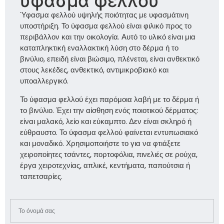
ύφασμα φελλού
Ύφασμα φελλού υψηλής ποιότητας με υφασμάτινη
υποστήριξη. Το ύφασμα φελλού είναι φιλικό προς το
περιβάλλον και την οικολογία. Αυτό το υλικό είναι μια
καταπληκτική εναλλακτική λύση στο δέρμα ή το
βινύλιο, επειδή είναι βιώσιμο, πλένεται, είναι ανθεκτικό
στους λεκέδες, ανθεκτικό, αντιμικροβιακό και
υποαλλεργικό.
Το ύφασμα φελλού έχει παρόμοια λαβή με το δέρμα ή
το βινύλιο. Έχει την αίσθηση ενός ποιοτικού δέρματος:
είναι μαλακό, λείο και εύκαμπτο. Δεν είναι σκληρό ή
εύθραυστο. Το ύφασμα φελλού φαίνεται εντυπωσιακό
και μοναδικό. Χρησιμοποιήστε το για να φτιάξετε
χειροποίητες τσάντες, πορτοφόλια, πινελιές σε ρούχα,
έργα χειροτεχνίας, απλικέ, κεντήματα, παπούτσια ή
ταπετσαρίες.