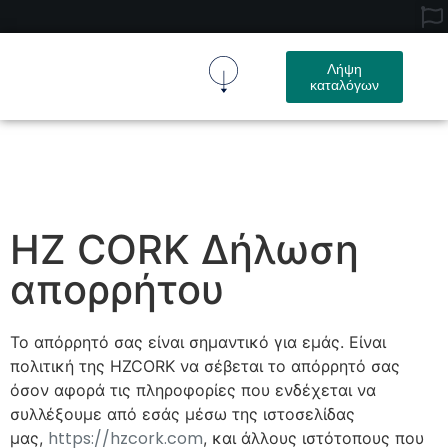
Λήψη
καταλόγων
Ύφασμα Φελλού
Προϊόν Φελλού
Σχετικά Με Εμάς
Επικοινωνήστε Μαζί Μας
HZ CORK Δήλωση
απορρήτου
Το απόρρητό σας είναι σημαντικό για εμάς. Είναι
πολιτική της HZCORK να σέβεται το απόρρητό σας
όσον αφορά τις πληροφορίες που ενδέχεται να
συλλέξουμε από εσάς μέσω της ιστοσελίδας
https://hzcork.com
μας,
, και άλλους ιστότοπους που