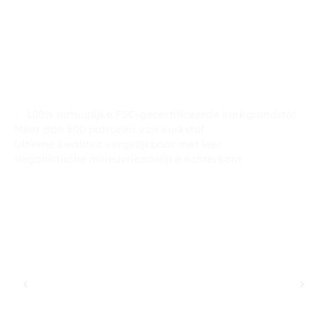
Kurkproducten
Groothandel Experts die er
voor u zijn
✅ 100% natuurlijke FSC-gecertificeerde kurkgrondstof
Meer dan 500 patronen van kurkstof
Ultieme kwaliteit vergelijkbaar met leer
Veganistische milieuvriendelijke achterkant
We kiezen HZCORK niet alleen voor een paar
eenvoudige productsamenwerkingen, maar ook
voor een professionele leverancier voor de
lange termijn. Door de samenwerking heeft
HZCORK's effectieve controle van
productkwaliteit, planning en kosten bij ons een
goede indruk achtergelaten van
professionaliteit, kosteneffectiviteit en