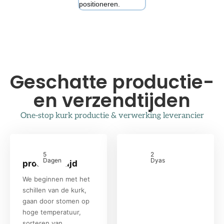
positioneren.
Geschatte productie-
en verzendtijden
One-stop kurk productie & verwerking leverancier
5
2
Dagen
Dyas
productietijd
We beginnen met het
schillen van de kurk,
gaan door stomen op
hoge temperatuur,
sorteren van