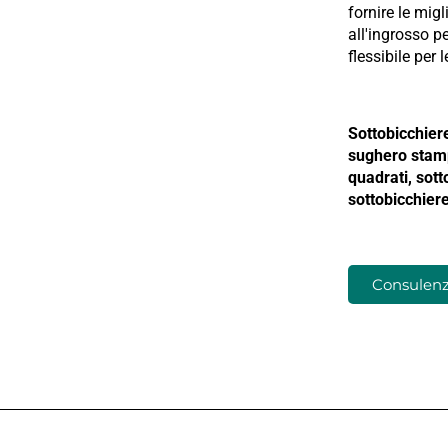
fornire le mig
all'ingrosso p
flessibile per
Sottobicchiere
sughero stamp
quadrati, sot
sottobicchier
Consulenza