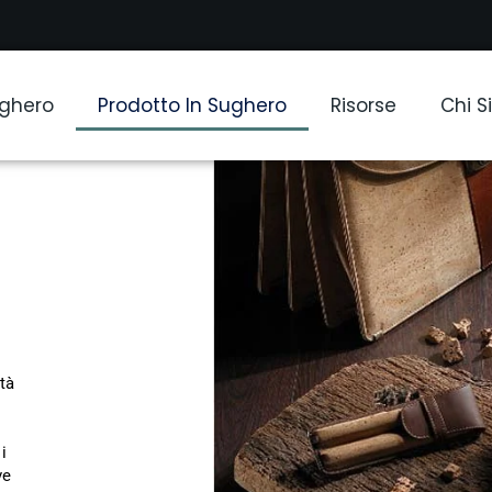
ughero
Prodotto In Sughero
Risorse
Chi 
ità
i
ve