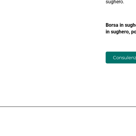
sughero.
Borsa in sughe
in sughero, po
Consulenza