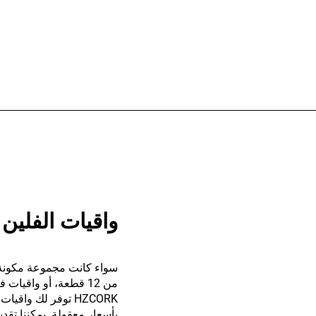
واقيات الفلين
من 12 قطعة، أو واقيا
HZCORK توفر لك واقي
بأسعار معقولة. يمكننا تق