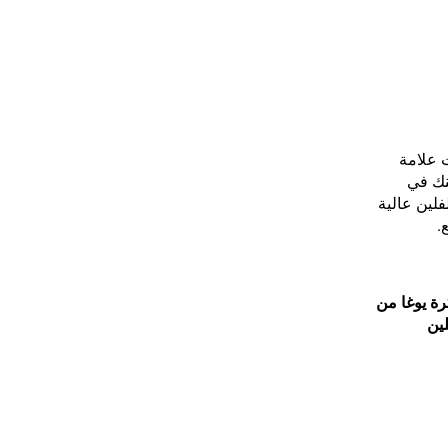
 علامة
كنك في
لفلين عالية
.
رة يوغا من
لين