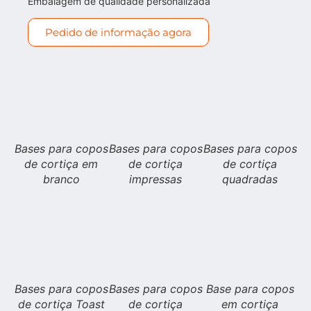
Embalagem de qualidade personalizada
Pedido de informação agora
Bases para copos
Bases para copos
Bases para copos
de cortiça em
de cortiça
de cortiça
branco
impressas
quadradas
Bases para copos
Bases para copos
Base para copos
de cortiça Toast
de cortiça
em cortiça