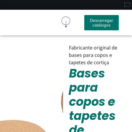
Descarregar
catálogos
Tecido De Cortiça
Produto De Cortiça
Contactar-Nos
Fabricante original de
bases para copos e
tapetes de cortiça
Bases
para
copos e
tapetes
de