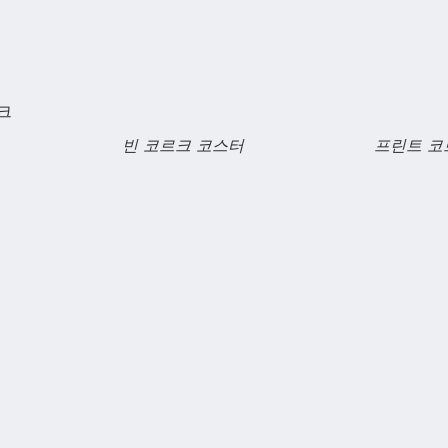
크
빈 코르크 코스터
프린트 코