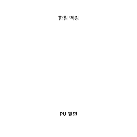
함침 백킹
PU 뒷면