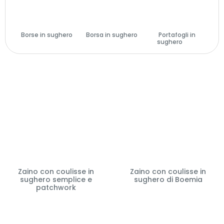
Borse in sughero
Borsa in sughero
Portafogli in
(29)
(14)
sughero
(28)
Zaino con coulisse in
Zaino con coulisse in
sughero semplice e
sughero di Boemia
patchwork