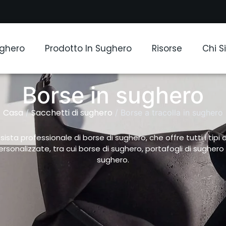
ughero
Prodotto In Sughero
Risorse
Chi 
Borse in sughero
Casa
Sacchetti di sughero
/
/ Borse a tracolla in sughero
sta professionale di borse di sughero, che offre tutti i tipi 
personalizzate, tra cui borse di sughero, portafogli di sughero 
sughero.