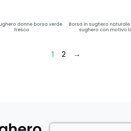
ghero donne borsa verde
Borsa in sughero naturale 
fresco
sughero con motivo l
2
→
1
ughero