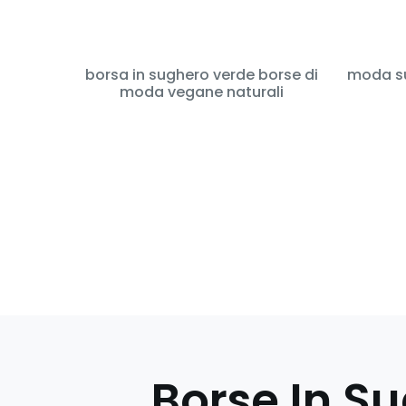
borsa in sughero verde borse di
moda su
moda vegane naturali
Borse In S