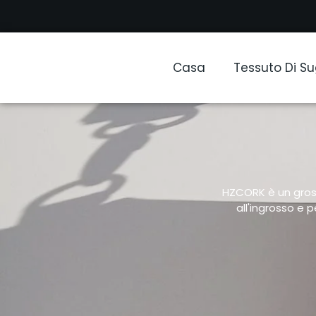
Casa
Tessuto Di S
HZCORK è un grossi
all'ingrosso e 