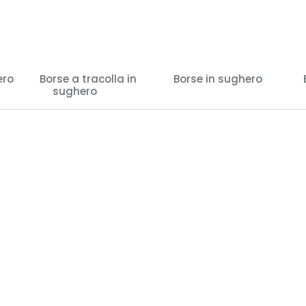
ero
Borse a tracolla in
Borse in sughero
sughero
(27)
(29)