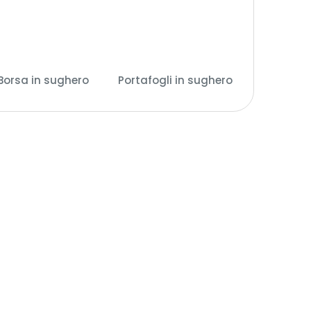
Borsa in sughero
Portafogli in sughero
(14)
(28)