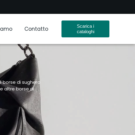
Scarica i
Siamo
Contatto
cataloghi
di borse di sughero
e altre borse di