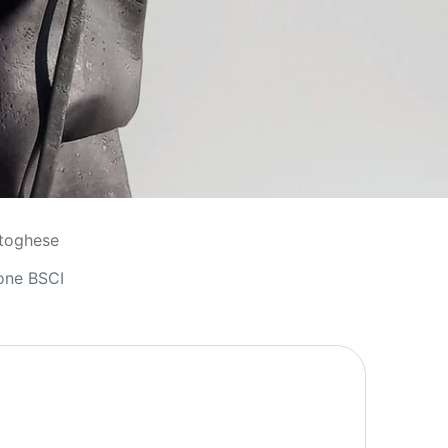
rtoghese
ione BSCI