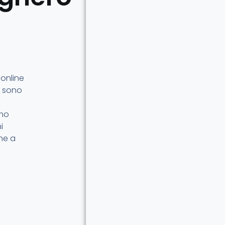
 online
i sono
amo
i
ne a