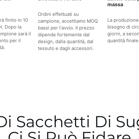
massa
Ordini effettuati su
à finito in 10
La produzione
campione, accettiamo MOQ
vi. Dopo la
bisogno di cir
bassi per l'avvio. Il prezzo
ampione sarà il
giorni, a seco
dipende fortemente dal
nto per il
quantità finale
design, dalla quantità, dal
tà.
tessuto e dagli accessori.
 Di Sacchetti Di S
Ci Si Può Fidare