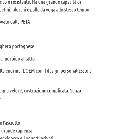
ico e resistente. Ha una grande capacità di
tini, blocchi e palle da yoga allo stesso tempo.
ovato dalla PETA
sughero portoghese
e e morbido al tatto
elta enorme. L'OEM con il design personalizzato è
egna veloce, costruzione complicata. Senza
.
 l'asciutto
 - grande capienza
er riporre gli oggetti privati