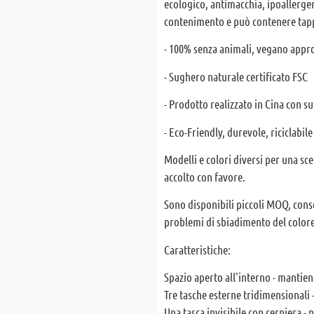
ecologico, antimacchia, ipoallergen
contenimento e può contenere tappe
- 100% senza animali, vegano appr
- Sughero naturale certificato FSC
- Prodotto realizzato in Cina con 
- Eco-Friendly, durevole, riciclabil
Modelli e colori diversi per una sc
accolto con favore.
Sono disponibili piccoli MOQ, cons
problemi di sbiadimento del colore
Caratteristiche:
Spazio aperto all'interno - mantiene
Tre tasche esterne tridimensionali
Una tasca invisibile con cerniera - p