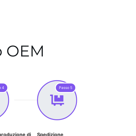
to OEM
o 4
Passo 5
produzione di
Spedizione