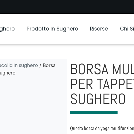
ughero
Prodotto In Sughero
Risorse
Chi 
BORSA MUL
acolla in sughero
/ Borsa
sughero
PER TAPPET
SUGHERO
Questa borsa da yoga multifunziona