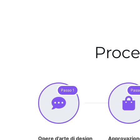
Proce
Passo 1
Pass
Opere d'arte di design
Approvazion