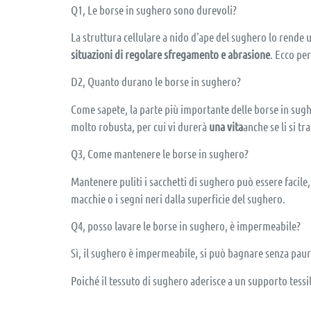
Q1, Le borse in sughero sono durevoli?
La struttura cellulare a nido d'ape del sughero lo rende 
situazioni di regolare sfregamento e abrasione
. Ecco pe
D2, Quanto durano le borse in sughero?
Come sapete, la parte più importante delle borse in sugh
molto robusta, per cui vi durerà
una vita
anche se li si 
Q3, Come mantenere le borse in sughero?
Mantenere puliti i sacchetti di sughero può essere facil
macchie o i segni neri dalla superficie del sughero.
Q4, posso lavare le borse in sughero, è impermeabile?
Sì, il sughero è impermeabile, si può bagnare senza paur
Poiché il tessuto di sughero aderisce a un supporto tessile