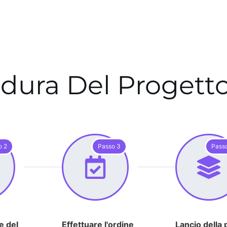
dura Del Proget
o 2
Passo 3
Pass
e del
Effettuare l'ordine
Lancio della 