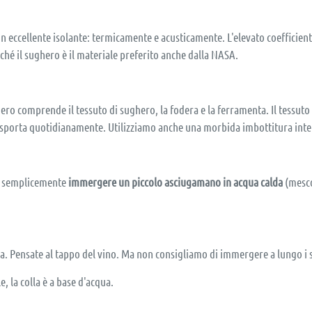
un eccellente isolante: termicamente e acusticamente. L'elevato coefficient
rché il sughero è il materiale preferito anche dalla NASA.
ero comprende il tessuto di sughero, la fodera e la ferramenta. Il tessuto
trasporta quotidianamente. Utilizziamo anche una morbida imbottitura int
e, semplicemente
immergere un piccolo asciugamano in acqua calda
(mesco
a. Pensate al tappo del vino. Ma non consigliamo di immergere a lungo i sa
, la colla è a base d'acqua.