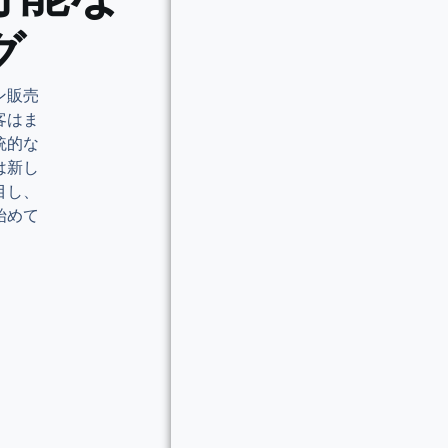
グ
ン販売
客はま
統的な
は新し
目し、
始めて