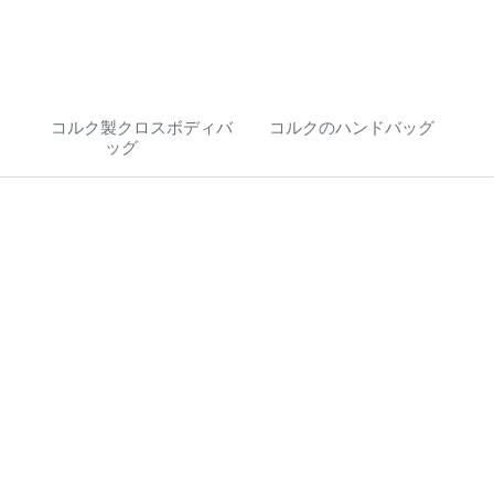
)
コルク製クロスボディバ
コルクのハンドバッグ
ッグ
(27)
(29)