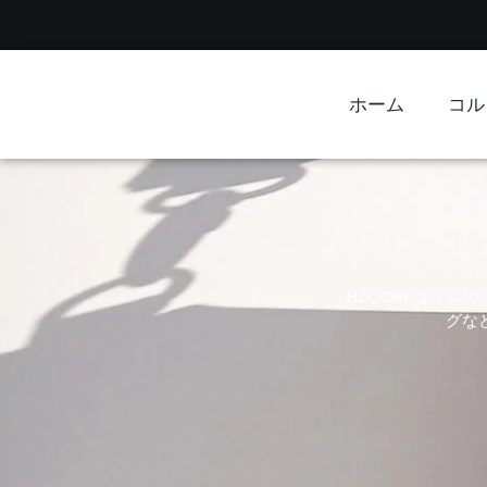
ホーム
コル
HZCORKはプ
グな