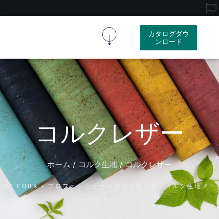
カタログダウ
ンロード
コルク生地
コルク製品
リソース
会社概要
お問い合わせ
コルクレザー
ホーム
コルク生地
/
/ コルクレザー
HZ CORK - プロフェッショナルで信頼性の高いコルク生地メー
カー
--ユー・キャン・トラスト