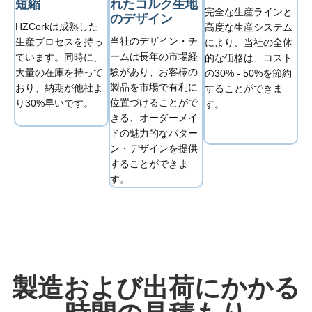
短縮
れたコルク生地
完全な生産ラインと
のデザイン
HZCorkは成熟した
高度な生産システム
当社のデザイン・チ
生産プロセスを持っ
により、当社の全体
ームは長年の市場経
ています。同時に、
的な価格は、コスト
験があり、お客様の
大量の在庫を持って
の30% - 50%を節約
製品を市場で有利に
おり、納期が他社よ
することができま
位置づけることがで
り30%早いです。
す。
きる、オーダーメイ
ドの魅力的なパター
ン・デザインを提供
することができま
す。
製造および出荷にかかる