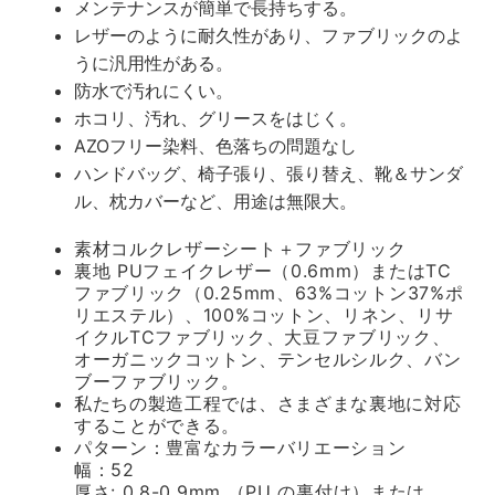
メンテナンスが簡単で長持ちする。
レザーのように耐久性があり、ファブリックのよ
うに汎用性がある。
防水で汚れにくい。
ホコリ、汚れ、グリースをはじく。
AZOフリー染料、色落ちの問題なし
ハンドバッグ、椅子張り、張り替え、靴＆サンダ
ル、枕カバーなど、用途は無限大。
素材コルクレザーシート＋ファブリック
裏地 PUフェイクレザー（0.6mm）またはTC
ファブリック（0.25mm、63%コットン37%ポ
リエステル）、100%コットン、リネン、リサ
イクルTCファブリック、大豆ファブリック、
オーガニックコットン、テンセルシルク、バン
ブーファブリック。
私たちの製造工程では、さまざまな裏地に対応
することができる。
パターン：豊富なカラーバリエーション
幅：52
厚さ: 0.8-0.9mm （PU の裏付け）または