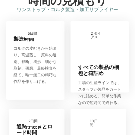
時間の見積もり
ワンストップ・コルク製造・加工サプライヤー
5日間
2 ダイ
アス
製造時間
コルクの皮むきから始ま
り、高温蒸し、原料の選
別、裁断、成形、細かな
すべての製品の梱
彫刻、研磨、最終検査を
包と箱詰め
経て、唯一無二の精巧な
作品を作り上げる。
工場の生産ラインでは、
スタッフが製品をカート
ンに詰める。簡単な作業
なので短時間で終わる。
2日間
10日
間
通関手続きとロ
ード時間