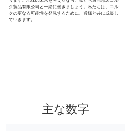
ります。地球の未来を考えるなら、私たち東莞惠忠コル
ク製品有限公司と一緒に働きましょう。私たちは、コル
クの更なる可能性を発見するために、皆様と共に成長し
ていきます。
効率的な生産プロセス
高品質のコルク原料
特注コルク製品図面
業務用コルクマシン
献身的な勤務態度
経験豊富な労働者
完全な労働環境
完璧な製造工程
手動測定
主な数字