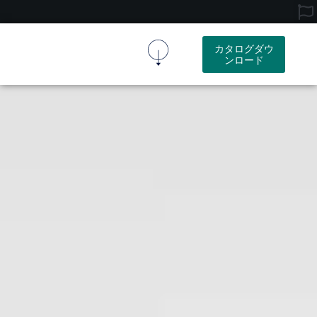
カタログダウ
ンロード
コルク生地
コルク製品
リソース
会社概要
お問い合わせ