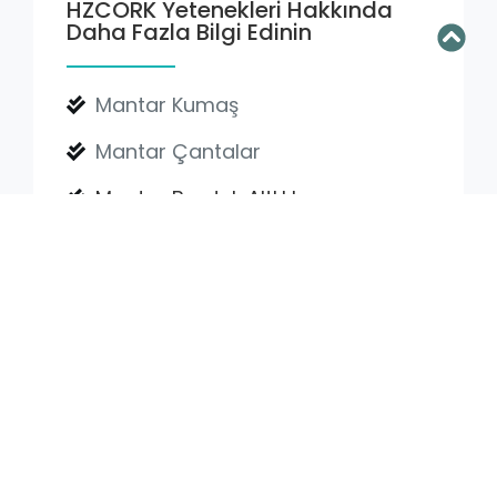
HZCORK Yetenekleri Hakkında
Daha Fazla Bilgi Edinin
Mantar Kumaş
Mantar Çantalar
Mantar Bardak Altlıkları
Mantar Duvar Kağıdı
Mantar Ruloları
Destekleyici Bilgiye mi İhtiyacınız
Var?
Toptan Mantar Kumaş