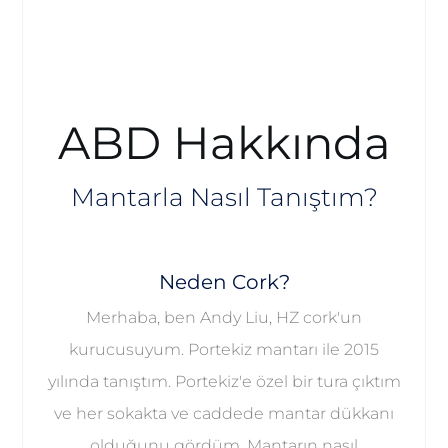
ABD Hakkında
Mantarla Nasıl Tanıştım?
Neden Cork?
Merhaba, ben Andy Liu, HZ cork'un
kurucusuyum. Portekiz mantarı ile 2015
yılında tanıştım. Portekiz'e özel bir tura çıktım
ve her sokakta ve caddede mantar dükkanı
olduğunu gördüm. Mantarın nasıl