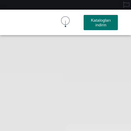
Katalogları
indirin
Mantar Kumaş
Mantar Ürün