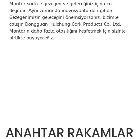
Mantar sadece gezegen ve geleceğiniz için eko
değildir. Aynı zamanda inovasyonla da ilgilidir.
Gezegenimizin geleceğini önemsiyorsanız, bizimle
çalışın Dongguan Huichung Cork Products Co, Ltd.
Mantarın daha fazla olasılığını keşfetmek için sizinle
birlikte büyüyeceğiz.
Profesyonel mantar makineleri
Kaliteli mantar hammaddesi
Özel-Mantar-Ürün-Çizimi
Mükemmel üretim süreci
Özverili çalışma tutumu
Eksiksiz çalışma ortamı
Verimli üretim süreci
Deneyimli çalışanlar
Manuel ölçüm
ANAHTAR RAKAMLAR