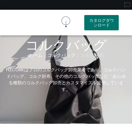
カタログダウ
ンロード
コルク生地
コルク製品
リソース
会社概要
お問い合わせ
コルクバッグ
ホーム
コルクバッグ
/
/ コルク財布
HZCORKはプロのコルクバッグ卸売業者であり、コルクハン
ドバッグ、コルク財布、その他のコルクバッグなど、あらゆ
る種類のコルクバッグ卸売とカスタマイズを提供していま
す。