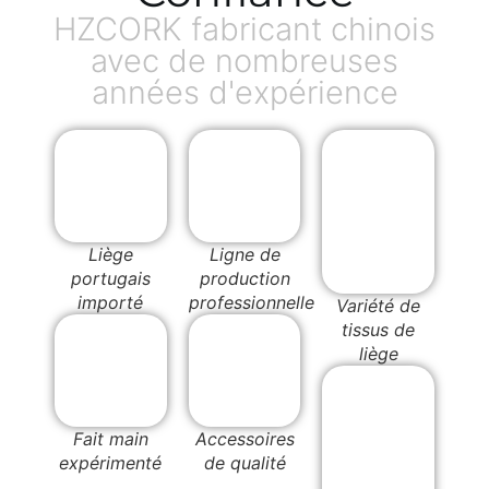
HZCORK fabricant chinois
avec de nombreuses
années d'expérience
Liège
Ligne de
portugais
production
importé
professionnelle
Variété de
tissus de
liège
Fait main
Accessoires
expérimenté
de qualité