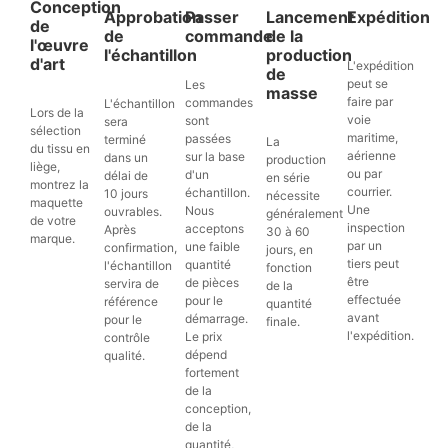
Conception
Approbation
Passer
Lancement
Expédition
de
de
commande
de la
l'œuvre
l'échantillon
production
d'art
L'expédition
de
peut se
Les
masse
faire par
commandes
L'échantillon
Lors de la
voie
sont
sera
sélection
maritime,
passées
terminé
La
du tissu en
aérienne
sur la base
dans un
production
liège,
ou par
d'un
délai de
en série
montrez la
courrier.
échantillon.
10 jours
nécessite
maquette
Une
Nous
ouvrables.
généralement
de votre
inspection
acceptons
Après
30 à 60
marque.
par un
une faible
confirmation,
jours, en
tiers peut
quantité
l'échantillon
fonction
être
de pièces
servira de
de la
effectuée
pour le
référence
quantité
avant
démarrage.
pour le
finale.
l'expédition.
Le prix
contrôle
dépend
qualité.
fortement
de la
conception,
de la
quantité,