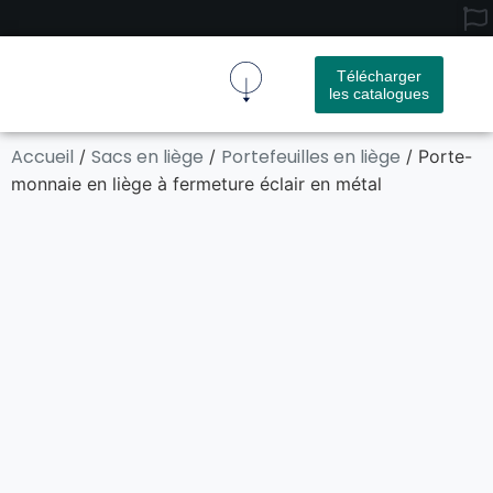
Télécharger
les catalogues
Tissu De Liège
Produit En Liège
À Propos De Nous
Nous Contacter
Accueil
Sacs en liège
Portefeuilles en liège
/
/
/ Porte-
monnaie en liège à fermeture éclair en métal