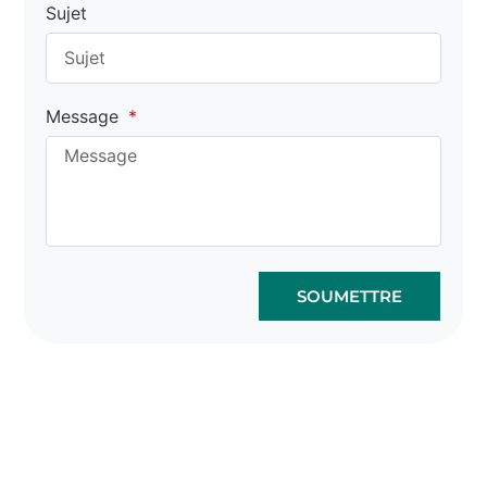
Sujet
Message
SOUMETTRE
La vente en gros de sacs
en liège peut être facile
et sûre.