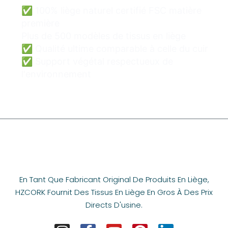
✅ 100% liège naturel certifié FSC matière
première
Plus de 500 modèles de tissus en liège
✅ Qualité ultime comparable à celle du cuir
✅ Support végétal respectueux de
l'environnement
En Tant Que Fabricant Original De Produits En Liège,
HZCORK Fournit Des Tissus En Liège En Gros À Des Prix
Directs D'usine.