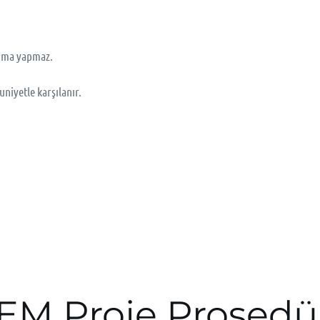
anma yapmaz.
niyetle karşılanır.
EM Proje Prosedü