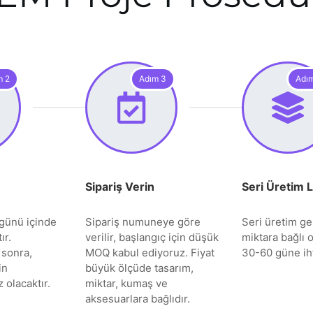
m 2
Adım 3
Adı
Sipariş Verin
Seri Üretim 
günü içinde
Sipariş numuneye göre
Seri üretim gen
ır.
verilir, başlangıç için düşük
miktara bağlı o
 sonra,
MOQ kabul ediyoruz. Fiyat
30-60 güne iht
in
büyük ölçüde tasarım,
 olacaktır.
miktar, kumaş ve
aksesuarlara bağlıdır.