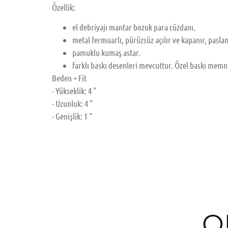
Özellik:
el debriyajı mantar bozuk para cüzdanı.
metal fermuarlı, pürüzsüz açılır ve kapanır, pasl
pamuklu kumaş astar.
farklı baskı desenleri mevcuttur. Özel baskı memnu
Beden + Fit
- Yükseklik: 4 "
- Uzunluk: 4 "
- Genişlik: 1 "
O