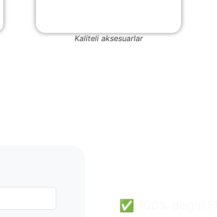
Kaliteli aksesuarlar
Mantar
Toptan 
ve Güven
✅ 100% doğal FSC