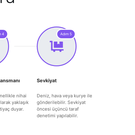
m 4
Adım 5
Lansmanı
Sevkiyat
ellikle nihai
Deniz, hava veya kurye ile
larak yaklaşık
gönderilebilir. Sevkiyat
iyaç duyar.
öncesi üçüncü taraf
denetimi yapılabilir.