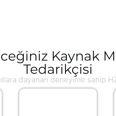
ceğiniz Kaynak M
Tedarikçisi
ıllara dayanan deneyime sahip H