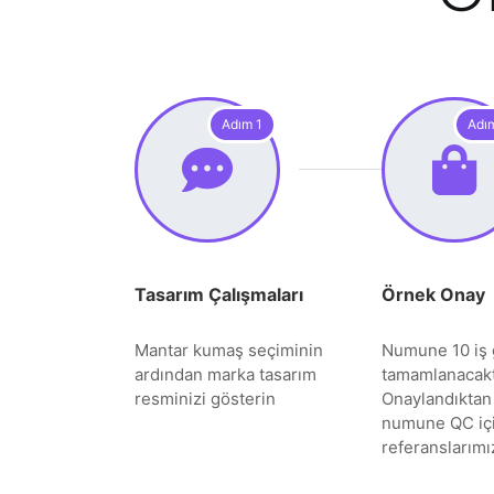
Adım 1
Adı
Tasarım Çalışmaları
Örnek Onay
Mantar kumaş seçiminin
Numune 10 iş 
ardından marka tasarım
tamamlanacakt
resminizi gösterin
Onaylandıktan
numune QC iç
referanslarımız