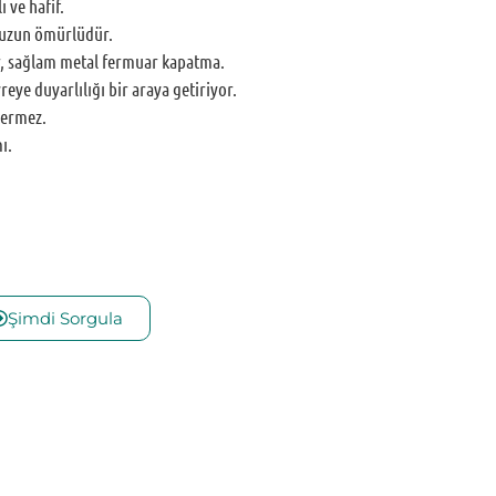
 ve hafif.
 uzun ömürlüdür.
, sağlam metal fermuar kapatma.
eye duyarlılığı bir araya getiriyor.
çermez.
ı.
Şimdi Sorgula