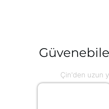
Güvenebile
Çin'den uzun y