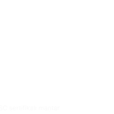
 Çanta
Satış Kolay
li Olabilir.
 sertifikalı mantar