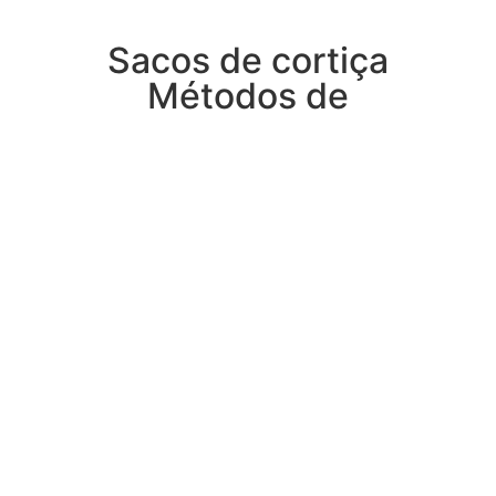
Sacos de cortiça
Métodos de
armazenamento
Os sacos de cortiça são um produto
natural e são "vivos", por isso,
quando os guardar, tente colocá-los
num saco ou embrulhá-los em
algodão, não os embale em vácuo
nem utilize sacos de plástico e não
os deixe "respirar" naturalmente, na
verdade, mantenha-os ventilados.
Se estiver a guardar o seu saco de
cortiça até à próxima estação,