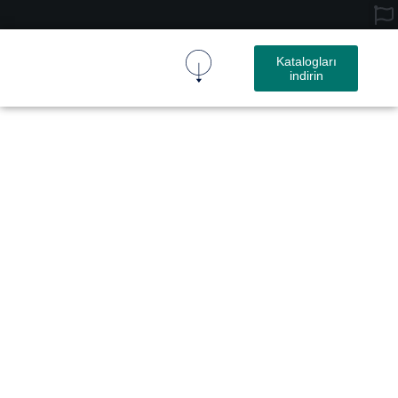
Katalogları
indirin
Mantar Kumaş
Mantar Ürün