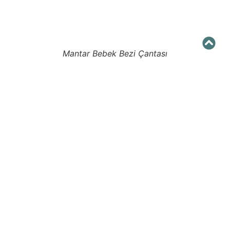
Mantar Bebek Bezi Çantası
Mantar Torbalar Saklama
yöntemleri
Mantar torbalar doğal bir üründür ve
"canlıdır", bu nedenle onları
saklarken bir torbaya koymaya veya
pamuğa sarmaya çalışın, vakumla