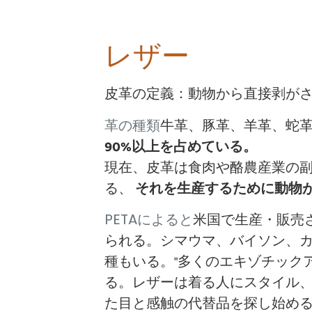
レザー
皮革の定義：動物から直接剥が
牛革、豚革、羊革、蛇
革の種類
90%以上を占めている。
現在、皮革は食肉や酪農産業の
る、
それを生産するために動物
米国で生産・販売
PETAによると
られる。シマウマ、バイソン、
種もいる。"多くのエキゾチック
る。レザーは着る人にスタイル
た目と感触の代替品を探し始め