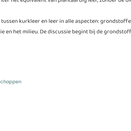
ter het equivalent van plantaardig leer, zonder de di
n tussen kurkleer en leer in alle aspecten: grondstof
ie en het milieu. De discussie begint bij de grondsto
enschappen