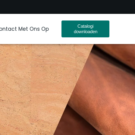
Catalogi
ntact Met Ons Op
downloaden