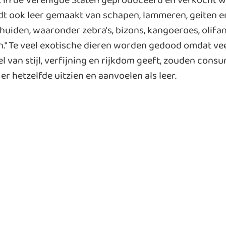
t in de Verenigde Staten geproduceerd en verkocht w
dt ook leer gemaakt van schapen, lammeren, geiten e
iden, waaronder zebra's, bizons, kangoeroes, olifante
n." Te veel exotische dieren worden gedood omdat ve
l van stijl, verfijning en rijkdom geeft, zouden co
er hetzelfde uitzien en aanvoelen als leer.