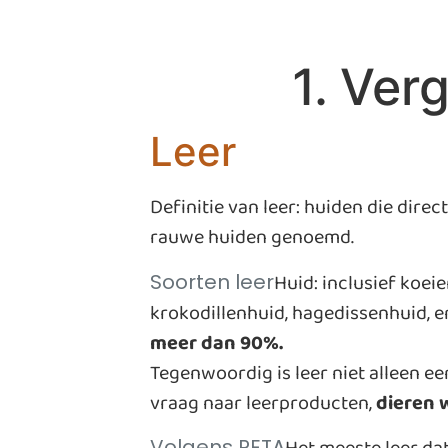
1. Ver
Leer
Definitie van leer: huiden die dir
rauwe huiden genoemd.
Huid: inclusief koei
Soorten leer
krokodillenhuid, hagedissenhuid, e
meer dan 90%.
Tegenwoordig is leer niet alleen e
vraag naar leerproducten,
dieren 
Volgens PETA