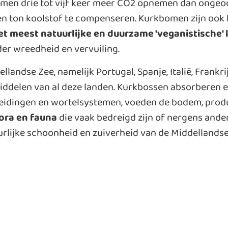
bomen drie tot vijf keer meer CO2 opnemen dan ongeo
joen ton koolstof te compenseren. Kurkbomen zijn oo
het meest natuurlijke en duurzame 'veganistische' 
nder wreedheid en vervuiling.
landse Zee, namelijk Portugal, Spanje, Italië, Frankri
iddelen van al deze landen. Kurkbossen absorberen 
eidingen en wortelsystemen, voeden de bodem, prod
lora en fauna
die vaak bedreigd zijn of nergens ande
rlijke schoonheid en zuiverheid van de Middellandse