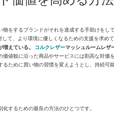
い物をするブランドがそれを達成する手助けをし
に対して、より環境に優しくなるための支援を求め
が増えている。
マッシュルームレザ
コルクレザー
の価値観に沿った商品やサービスには割高な対価
するために買い物の習慣を変えようとし、持続可
マスキン-3
コルク革色
別化するための最良の方法のひとつです。