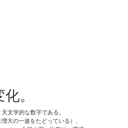
変化。
ると天文学的な数字である。
は増大の一途をたどっている）、