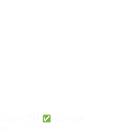
バッグの卸売
単かつ安全にす
ができます。
証コルク原料 ✅ 100%天然
原料