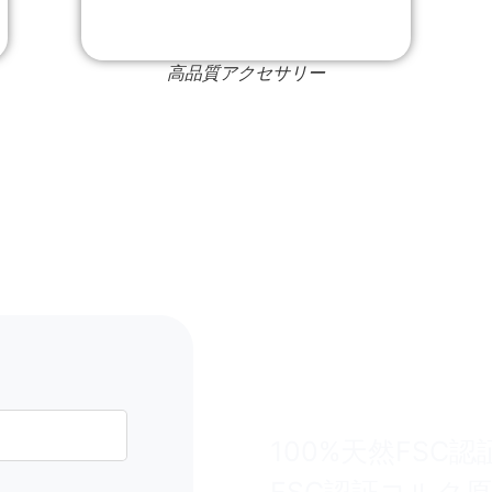
高品質アクセサリー
コルク
は、簡
ること
100%天然FSC認
FSC認証コルク