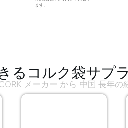
ます。
きるコルク袋サプ
ZCORK メーカー から 中国 長年の