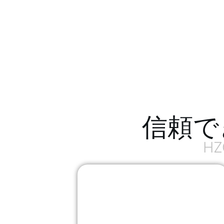
信頼で
H