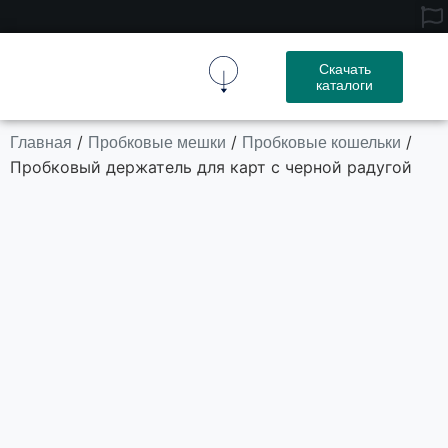
Скачать
каталоги
Пробковая Ткань
Пробковое Изделие
Свяжитесь С Нами
Главная
Пробковые мешки
Пробковые кошельки
/
/
/
Пробковый держатель для карт с черной радугой