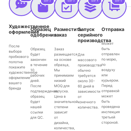
Шаг 2
Шаг 3
Шаг 4
Шаг 5
Художественное
Образец
Разместить
Запуск
Отправка
оформление
одобрения
заказ
серийного
производства
Может
После
быть
Образец
Заказ
выбора
отправлен
будет
размещается
Для
пробкового
по морю,
закончен
на основе
массового
полотна
по
в течение
образца,
производства
покажите
воздуху
10
Мы
обычно
художественное
или
рабочих
принимаем
требуется
оформление
курьером.
дней.
низкий
около 30-
вашего
Перед
После
MOQ для
60 дней в
бренда
отправкой
подтверждения,
запуска.
зависимости
может
образец
Цена в
от
быть
будет
значительной
конечного
проведена
нашей
степени
количества.
инспекция
ссылки
зависит
третьей
для QC.
от
стороной.
дизайна,
количества,