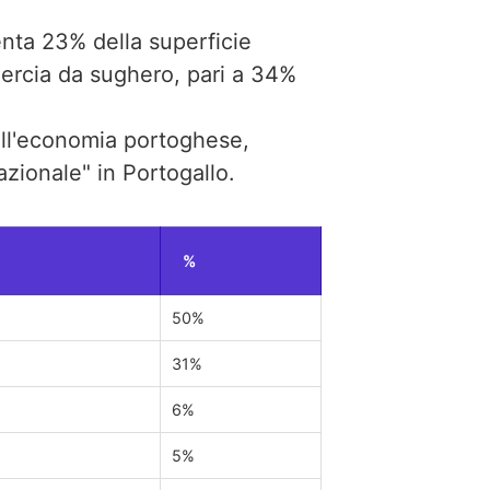
enta 23% della superficie
quercia da sughero, pari a 34%
dell'economia portoghese,
azionale" in Portogallo.
%
50%
31%
6%
5%