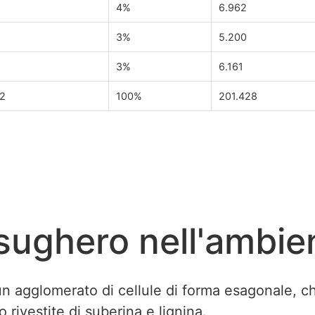
4%
6.962
3%
5.200
3%
6.161
42
100%
201.428
l sughero nell'ambie
un agglomerato di cellule di forma esagonale, c
o rivestite di suberina e lignina.