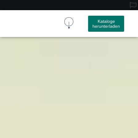
Kataloge
herunterladen
Kork-Gewebe
Kork Produkt