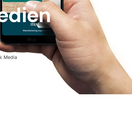
edien
k Media