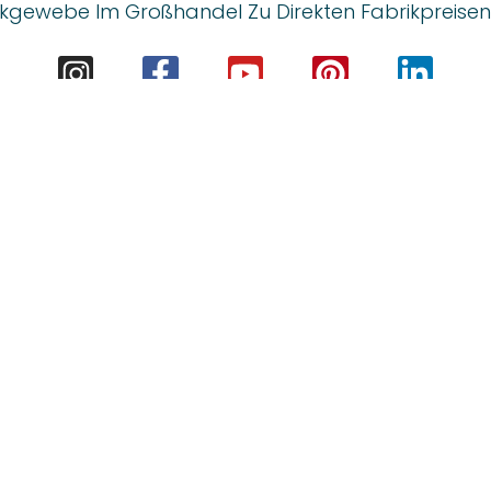
kgewebe Im Großhandel Zu Direkten Fabrikpreisen
-PRODUKTE
RESSOURCEN
aschen
Kork-Führer
Yoga
Kundenspezifische Dienstlei
apete
Blog
etzer aus Kork
FAQs
ollen und -Blätter