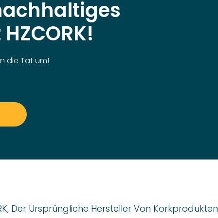
 nachhaltiges
t HZCORK!
in die Tat um!
, Der Ursprüngliche Hersteller Von Korkprodukten,