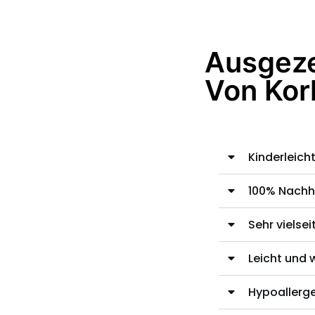
Ausgeze
Von Ko
Kinderleich
100% Nachh
Sehr vielsei
Leicht und 
Hypoallerg