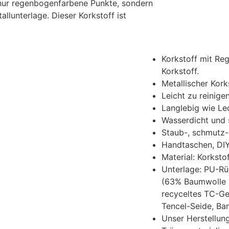
nur regenbogenfarbene Punkte, sondern
llunterlage. Dieser Korkstoff ist
Korkstoff mit Re
Korkstoff.
Metallischer Kork
Leicht zu reinige
Langlebig wie Lede
Wasserdicht und
Staub-, schmutz-
Handtaschen, DIY-
Material: Korkst
Unterlage: PU-Rü
(63% Baumwolle 3
recyceltes TC-G
Tencel-Seide, B
Unser Herstellun