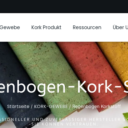
-Gewebe
Kork Produkt
Ressourcen
Über 
enbogen-Kork-S
Startseite
KORK-GEWEBE
/
/ Regenbogen Korkstoff
ESSIONELLER UND ZUVERLÄSSIGER HERSTELLER 
-SIE KÖNNEN VERTRAUEN.