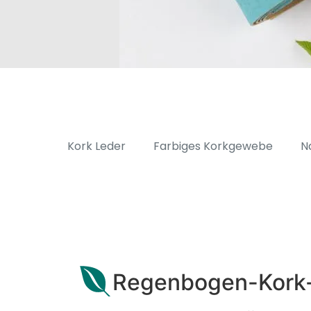
Kork Leder
Farbiges Korkgewebe
N
Regenbogen-Kork-