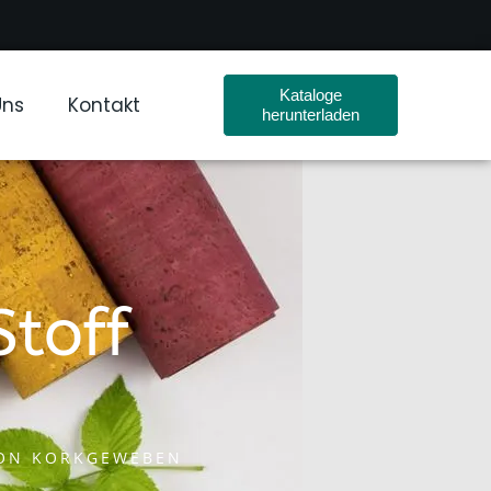
Kataloge
Uns
Kontakt
herunterladen
toff
VON KORKGEWEBEN