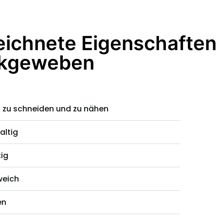
ichnete Eigenschaften
rkgeweben
t zu schneiden und zu nähen
altig
tig
weich
en