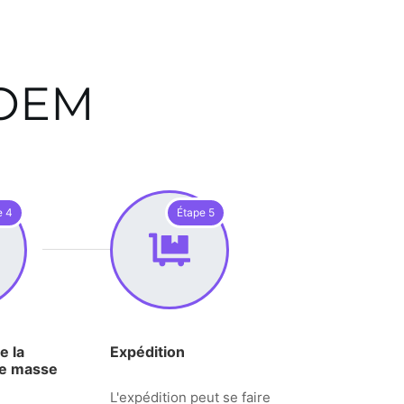
 OEM
e 4
Étape 5
e la
Expédition
de masse
L'expédition peut se faire