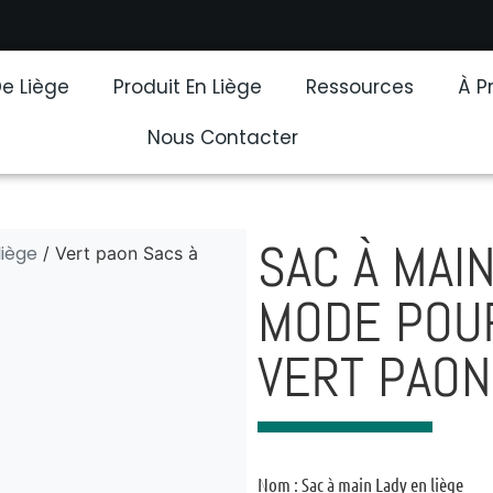
De Liège
Produit En Liège
Ressources
À P
Nous Contacter
SAC À MAIN
liège
/ Vert paon Sacs à
MODE POU
VERT PAON
Nom : Sac à main Lady en liège