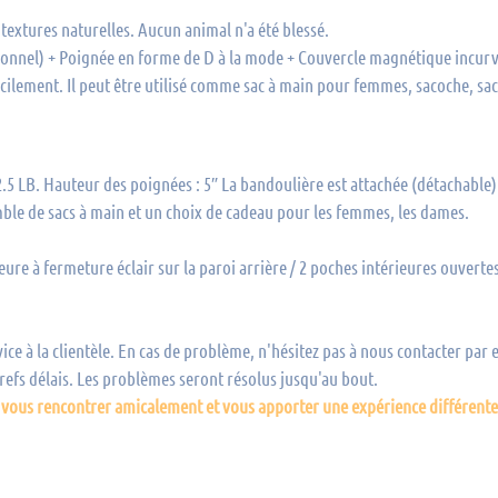
textures naturelles. Aucun animal n'a été blessé.
onnel) + Poignée en forme de D à la mode + Couvercle magnétique incurvé 
cilement. Il peut être utilisé comme sac à main pour femmes, sacoche, sac
5 LB. Hauteur des poignées : 5″ La bandoulière est attachée (détachable).
mble de sacs à main et un choix de cadeau pour les femmes, les dames.
ure à fermeture éclair sur la paroi arrière / 2 poches intérieures ouvert
e à la clientèle. En cas de problème, n'hésitez pas à nous contacter par
efs délais. Les problèmes seront résolus jusqu'au bout.
vous rencontrer amicalement et vous apporter une expérience différente