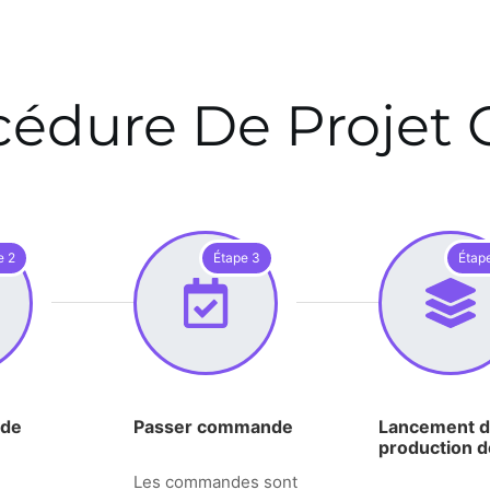
cédure De Projet
e 2
Étape 3
Étap
 de
Passer commande
Lancement d
production 
Les commandes sont