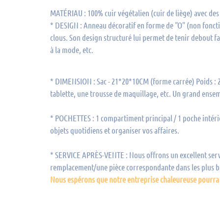
MATÉRIAU : 100% cuir végétalien (cuir de liège) avec des 
* DESIGN : Anneau décoratif en forme de "O" (non foncti
clous. Son design structuré lui permet de tenir debout fa
à la mode, etc.
* DIMENSION : Sac - 21*20*10CM (forme carrée) Poids : 2.
tablette, une trousse de maquillage, etc. Un grand ense
* POCHETTES : 1 compartiment principal / 1 poche intérie
objets quotidiens et organiser vos affaires.
* SERVICE APRÈS-VENTE : Nous offrons un excellent servic
remplacement/une pièce correspondante dans les plus br
Nous espérons que notre entreprise chaleureuse pourra 