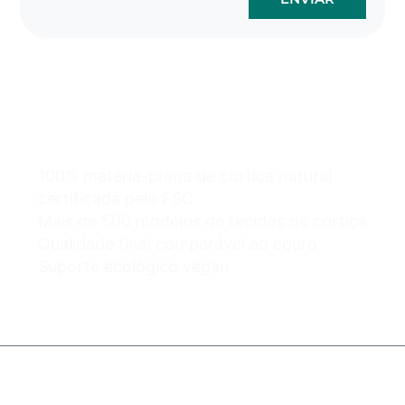
Os sacos de cortiça por
atacado podem ser
fáceis e seguros.
100% matéria-prima de cortiça natural
certificada pelo FSC
Mais de 500 modelos de tecidos de cortiça
Qualidade final comparável ao couro
Suporte ecológico vegan