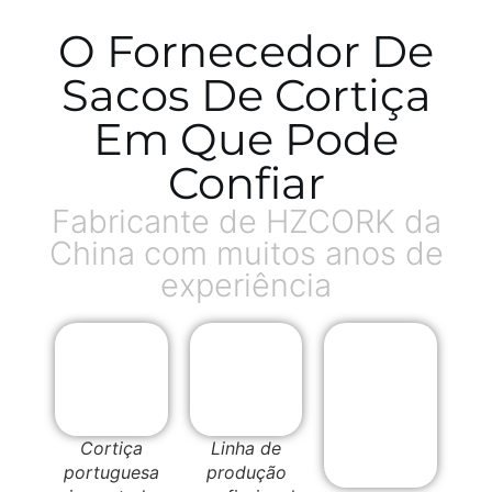
O Fornecedor De
Sacos De Cortiça
Em Que Pode
Confiar
Fabricante de HZCORK da
China com muitos anos de
experiência
Cortiça
Linha de
portuguesa
produção