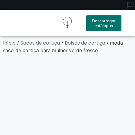
Descarregar
catálogos
Tecido De Cortiça
Produto De Cortiça
Contactar-Nos
Início
Sacos de cortiça
Bolsas de cortiça
/
/
/ moda
saco de cortiça para mulher verde fresco