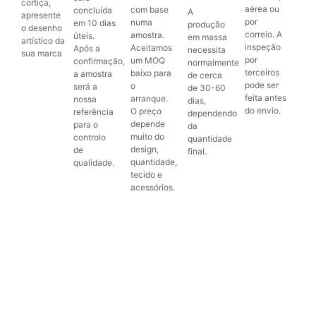
cortiça,
aérea ou
com base
concluída
A
apresente
por
numa
em 10 dias
produção
o desenho
correio. A
amostra.
úteis.
em massa
artístico da
inspeção
Aceitamos
Após a
necessita
sua marca
por
um MOQ
confirmação,
normalmente
terceiros
baixo para
a amostra
de cerca
pode ser
o
será a
de 30-60
feita antes
arranque.
nossa
dias,
do envio.
O preço
referência
dependendo
depende
para o
da
muito do
controlo
quantidade
design,
de
final.
quantidade,
qualidade.
tecido e
acessórios.