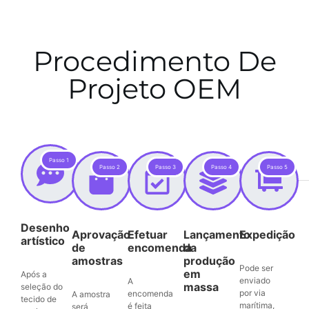
Procedimento De
Projeto OEM
Passo 1
Passo 2
Passo 3
Passo 4
Passo 5
Desenho
Aprovação
Efetuar
Lançamento
Expedição
artístico
de
encomenda
da
amostras
produção
Pode ser
em
Após a
enviado
A
massa
seleção do
por via
encomenda
A amostra
tecido de
marítima,
é feita
será