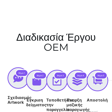
Διαδικασία Έργου
OEM
Βήμα 1
Βήμα 2
Βήμα 3
Βήμα 4
Βήμα 5
Σχεδιασμός
Έγκριση
Τοποθετήστε
Έναρξη
Αποστολή
Artwork
δείγματος
την
μαζικής
παραγγελία
παραγωγής