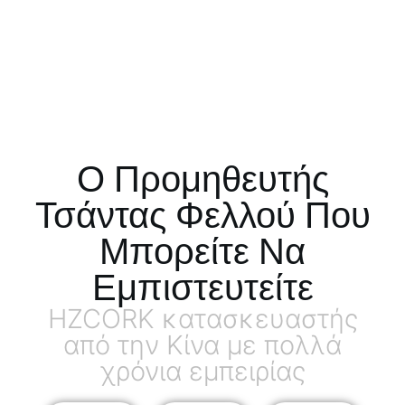
Ο Προμηθευτής
Τσάντας Φελλού Που
Μπορείτε Να
Εμπιστευτείτε
HZCORK κατασκευαστής
από την Κίνα με πολλά
χρόνια εμπειρίας