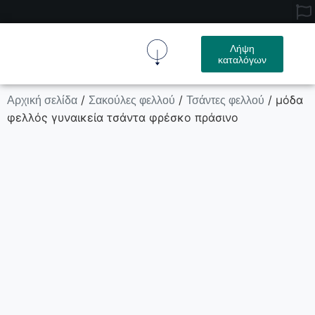
Λήψη
καταλόγων
Ύφασμα Φελλού
Προϊόν Φελλού
Σχετικά Με Εμάς
Επικοινωνήστε Μαζί Μας
Αρχική σελίδα
Σακούλες φελλού
Τσάντες φελλού
/
/
/ μόδα
φελλός γυναικεία τσάντα φρέσκο πράσινο