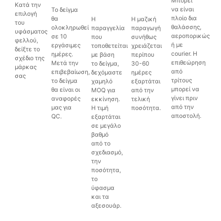
Μπορεί
Κατά την
να είναι
Το δείγμα
επιλογή
πλοίο δια
θα
Η
Η μαζική
του
θαλάσσης,
ολοκληρωθεί
παραγγελία
παραγωγή
υφάσματος
αεροπορικώς
σε 10
που
συνήθως
φελλού,
ή με
εργάσιμες
τοποθετείται
χρειάζεται
δείξτε το
courier. Η
ημέρες.
με βάση
περίπου
σχέδιο της
επιθεώρηση
Μετά την
το δείγμα,
30-60
μάρκας
από
επιβεβαίωση,
δεχόμαστε
ημέρες
σας
τρίτους
το δείγμα
χαμηλό
εξαρτάται
μπορεί να
θα είναι οι
MOQ για
από την
γίνει πριν
αναφορές
εκκίνηση.
τελική
από την
μας για
Η τιμή
ποσότητα.
αποστολή.
QC.
εξαρτάται
σε μεγάλο
βαθμό
από το
σχεδιασμό,
την
ποσότητα,
το
ύφασμα
και τα
αξεσουάρ.