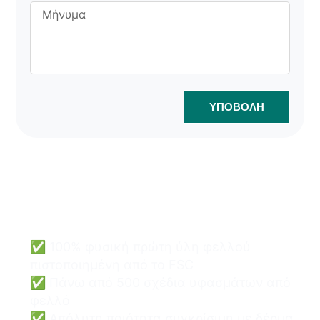
ΥΠΟΒΟΛΉ
Οι τσάντες φελλού
χονδρικής μπορούν να είναι
εύκολες και ασφαλείς.
✅ 100% φυσική πρώτη ύλη φελλού
πιστοποιημένη από το FSC
✅ Πάνω από 500 σχέδια υφασμάτων από
φελλό
✅ Απόλυτη ποιότητα συγκρίσιμη με δέρμα