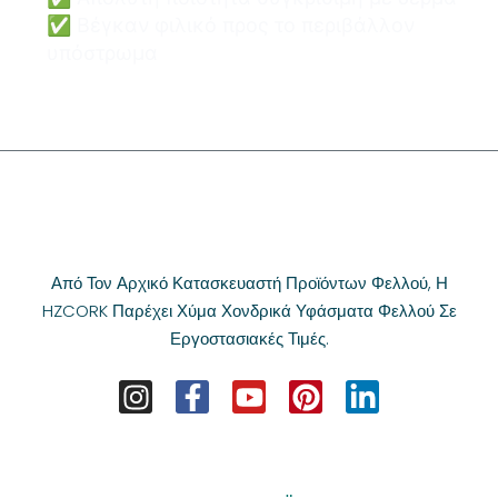
✅ Βέγκαν φιλικό προς το περιβάλλον
υπόστρωμα
Από Τον Αρχικό Κατασκευαστή Προϊόντων Φελλού, Η
HZCORK Παρέχει Χύμα Χονδρικά Υφάσματα Φελλού Σε
Εργοστασιακές Τιμές.