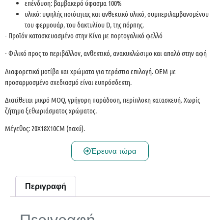
επένδυση: βαμβακερό ύφασμα 100%
υλικό: υψηλής ποιότητας και ανθεκτικό υλικό, συμπεριλαμβανομένου
του φερμουάρ, του δακτυλίου D, της πόρπης.
- Προϊόν κατασκευασμένο στην Κίνα με πορτογαλικό φελλό
- Φιλικό προς το περιβάλλον, ανθεκτικό, ανακυκλώσιμο και απαλό στην αφή
Διαφορετικά μοτίβα και χρώματα για τεράστια επιλογή. OEM με
προσαρμοσμένο σχεδιασμό είναι ευπρόσδεκτη.
Διατίθεται μικρό MOQ, γρήγορη παράδοση, περίπλοκη κατασκευή. Χωρίς
ζήτημα ξεθωριάσματος χρώματος.
Μέγεθος: 20X18X10CM (παχύ).
Έρευνα τώρα
Περιγραφή