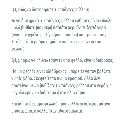
Q3, Πώς να διατηρήσετε τις τσάντες φελλού;
Το να διατηρείτε τις τσάντες φελλού καθαρές είναι εύκολο,
απλά
βυθίστε μια μικρή πετσέτα χεριών σε ζεστό νερό
(αναμεμειγμένο με λίγο ήπιο σαπούνι) και τρίψτε τους
λεκέδες ή τα μαύρα σημάδια από την επιφάνεια του
φελλού.
Q4, μπορώ να πλύνω τσάντες από φελλό, είναι αδιάβροχο;
Ναι, ο φελλός είναι αδιάβροχος, μπορείτε να τον βρέξετε
χωρίς φόβο. Σκεφτείτε το πώμα κρασιού. Αλλά δεν
προτείνουμε να βυθίζετε τις τσάντες φελλού στο νερό για
μεγάλο χρονικό διάστημα ή στο πλυντήριο.
Επειδή το ύφασμα φελλού προσκολλάται σε υφασμάτινο
υπόστρωμα, η κόλλα ήταν υδατοδιαλυτή.