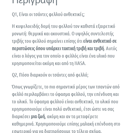
Περιγραφή
Q1, Είναι οι τσάντες φελλού ανθεκτικές;
Η κυψελοειδής δομή του φελλού τον καθιστά εξαιρετικό
μονωτή: θερμικά και ακουστικά. Ο υψηλός συντελεστής
τριβής του φελλού σημαίνει επίσης ότι
είναι ανθεκτικό σε
περιπτώσεις όπου υπάρχει τακτική τριβή και τριβή
. Αυτός
είναι ο λόγος για τον οποίο ο φελλός είναι ένα υλικό που
χρησιμοποιείται ακόμη και από τη NASA.
Q2, Πόσο διαρκούν οι τσάντες από φελλό;
Όπως γνωρίζετε, το πιο σημαντικό μέρος των τσαντών από
φελλό περιλαμβάνει το ύφασμα φελλού, την επένδυση και
το υλικό. Το ύφασμα φελλού είναι ανθεκτικό, το υλικό που
χρησιμοποιούμε είναι πολύ ανθεκτικό, έτσι ώστε να σας
διαρκέσει
μια ζωή
, ακόμη και αν τα μεταφέρετε
καθημερινά. Χρησιμοποιούμε επίσης μαλακή επένδυση στο
εσωτερικό για να διατηρήσουμε το τέλειο σχήμα.