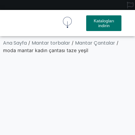
Katalogları
indirin
Mantar Kumaş
Mantar Ürün
Ana Sayfa
Mantar torbalar
Mantar Çantalar
/
/
/
moda mantar kadın çantası taze yeşil