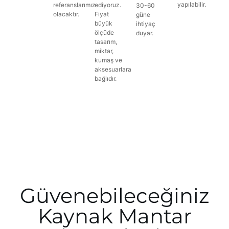
yapılabilir.
referanslarımız
ediyoruz.
30-60
olacaktır.
Fiyat
güne
büyük
ihtiyaç
ölçüde
duyar.
tasarım,
miktar,
kumaş ve
aksesuarlara
bağlıdır.
Güvenebileceğiniz
Kaynak Mantar