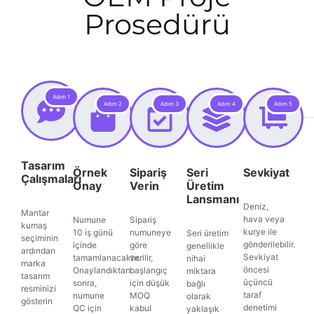
Prosedürü
Adım 1
Adım 2
Adım 3
Adım 4
Adım 5
Tasarım
Örnek
Sipariş
Seri
Sevkiyat
Çalışmaları
Onay
Verin
Üretim
Lansmanı
Deniz,
Mantar
hava veya
Numune
Sipariş
kumaş
kurye ile
10 iş günü
numuneye
Seri üretim
seçiminin
gönderilebilir.
içinde
göre
genellikle
ardından
Sevkiyat
tamamlanacaktır.
verilir,
nihai
marka
öncesi
Onaylandıktan
başlangıç
miktara
tasarım
üçüncü
sonra,
için düşük
bağlı
resminizi
taraf
numune
MOQ
olarak
gösterin
denetimi
QC için
kabul
yaklaşık