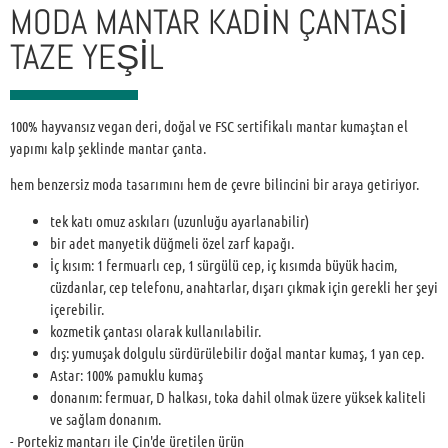
MODA MANTAR KADIN ÇANTASI
TAZE YEŞİL
100% hayvansız vegan deri, doğal ve FSC sertifikalı mantar kumaştan el
yapımı kalp şeklinde mantar çanta.
hem benzersiz moda tasarımını hem de çevre bilincini bir araya getiriyor.
tek katı omuz askıları (uzunluğu ayarlanabilir)
bir adet manyetik düğmeli özel zarf kapağı.
İç kısım: 1 fermuarlı cep, 1 sürgülü cep, iç kısımda büyük hacim,
cüzdanlar, cep telefonu, anahtarlar, dışarı çıkmak için gerekli her şeyi
içerebilir.
kozmetik çantası olarak kullanılabilir.
dış: yumuşak dolgulu sürdürülebilir doğal mantar kumaş, 1 yan cep.
Astar: 100% pamuklu kumaş
donanım: fermuar, D halkası, toka dahil olmak üzere yüksek kaliteli
ve sağlam donanım.
- Portekiz mantarı ile Çin'de üretilen ürün