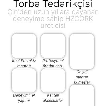
Torba Tedarikçisi
Çin'den uzun yıllara dayanan
deneyime sahip HZCORK
üreticisi
İthal Portekiz
Profesyonel
mantarı
üretim hattı
Çeşitli
mantar
kumaşlar
Deneyimli el
Kaliteli
yapımı
aksesuarlar