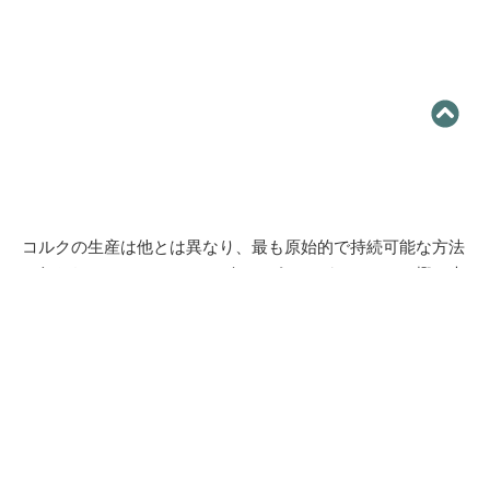
コルクの生産は他とは異なり、最も原始的で持続可能な方法
で行われている。コルクレザーはポルトガルのコルク樫の木
の樹皮から採取される、
再生可能な資源
というのも、コル
クを採取するために樹木を伐採することはなく、樹皮をはが
すだけでコルクが得られ、外皮をはがすと新しいコルク層が
再生し始めるからである。そのため、コルク採取はコルク樫
に害やダメージを与えることはない。自然条件下では、コル
クの木が最初の樹皮を剥ぐのに20～25年かかるが、およそ10
年ごとに手作業で樹皮を剥ぐことで、コルクの木は通常200