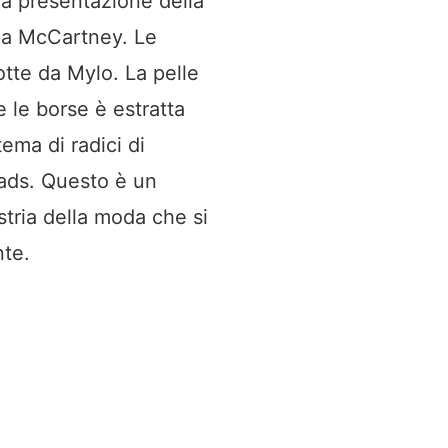
la presentazione della
lla McCartney. Le
tte da Mylo. La pelle
e le borse è estratta
tema di radici di
eads. Questo è un
ustria della moda che si
nte.