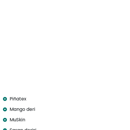
Piñatex
Mango deri
MuSkin