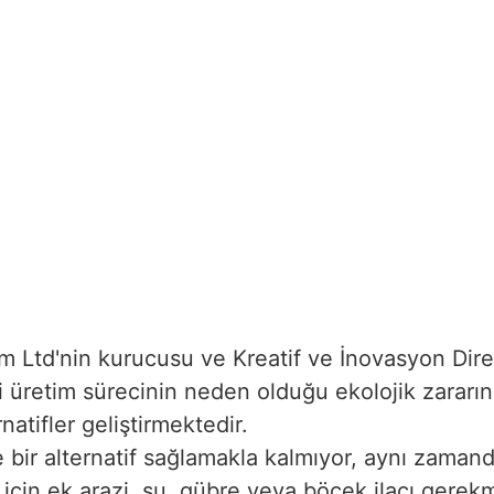
 Ltd'nin kurucusu ve Kreatif ve İnovasyon Dire
i üretim sürecinin neden olduğu ekolojik zararın 
natifler geliştirmektedir.
 bir alternatif sağlamakla kalmıyor, aynı zamand
t için ek arazi, su, gübre veya böcek ilacı gerek